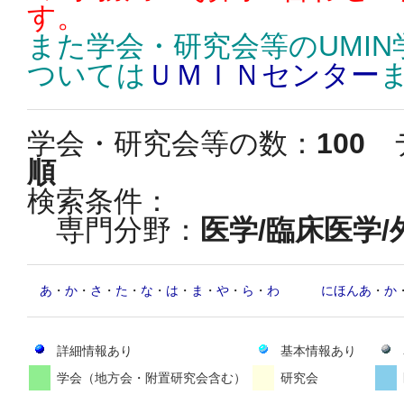
す。
また学会・研究会等のUMI
ついては
ＵＭＩＮセンター
学会・研究会等の数：
100
デ
順
検索条件：
専門分野：
医学/臨床医学/
あ
・
か
・
さ
・
た
・
な
・
は
・
ま
・
や
・
ら
・
わ
にほんあ
・
か
詳細情報あり
基本情報あり
学会（地方会・附置研究会含む）
研究会