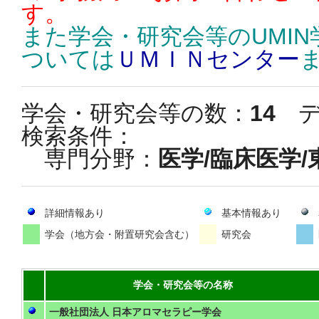
す。
また学会・研究会等のUMI
ついては
ＵＭＩＮセンター
学会・研究会等の数：
14
デ
検索条件：
専門分野：
医学/臨床医学
詳細情報あり
基本情報あり
学会（地方会・附置研究会含む）
研究会
学会・研究会等の名称
一般社団法人 日本アロマセラピー学会