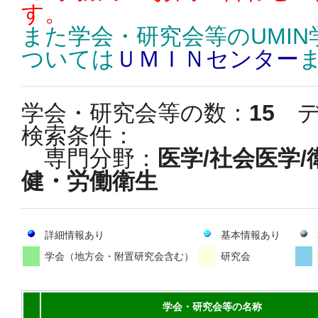
す。
また学会・研究会等のUMI
ついては
ＵＭＩＮセンター
学会・研究会等の数：
15
デ
検索条件：
専門分野：
医学/社会医学
健・労働衛生
詳細情報あり
基本情報あり
学会（地方会・附置研究会含む）
研究会
学会・研究会等の名称