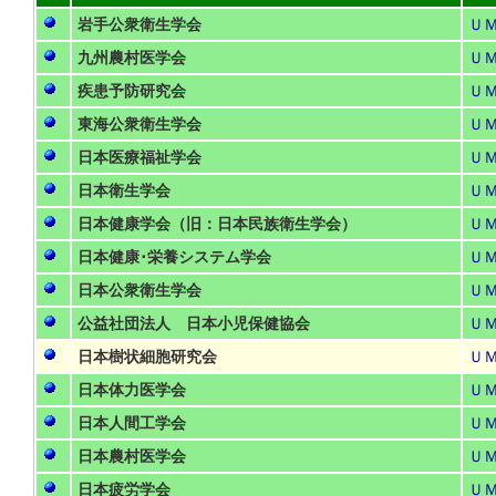
岩手公衆衛生学会
Ｕ
九州農村医学会
Ｕ
疾患予防研究会
Ｕ
東海公衆衛生学会
Ｕ
日本医療福祉学会
Ｕ
日本衛生学会
Ｕ
日本健康学会（旧：日本民族衛生学会）
Ｕ
日本健康･栄養システム学会
Ｕ
日本公衆衛生学会
Ｕ
公益社団法人 日本小児保健協会
Ｕ
日本樹状細胞研究会
Ｕ
日本体力医学会
Ｕ
日本人間工学会
Ｕ
日本農村医学会
Ｕ
日本疲労学会
Ｕ