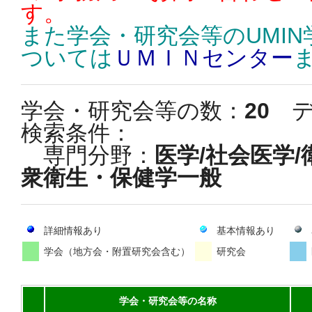
す。
また学会・研究会等のUMI
ついては
ＵＭＩＮセンター
学会・研究会等の数：
20
デ
検索条件：
専門分野：
医学/社会医学
衆衛生・保健学一般
詳細情報あり
基本情報あり
学会（地方会・附置研究会含む）
研究会
学会・研究会等の名称