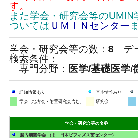
す。
また学会・研究会等のUMI
ついては
ＵＭＩＮセンター
学会・研究会等の数：
8
デ
検索条件：
専門分野：
医学/基礎医学/
詳細情報あり
基本情報あり
学会（地方会・附置研究会含む）
研究会
学会・研究会等の名称
腸内細菌学会 （旧 日本ビフィズス菌センター）