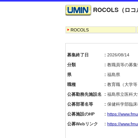
ROCOLS（ロ
ROCOLS
募集終了日
2026/08/14
分類
教職員等の募集
県
福島県
職種
教育職（大学等
公募勤務先施設名
福島県立医科大
公募部署名等
保健科学部臨床
公募施設のHP
https://www.fmu
公募Webリンク
https://www.fmu