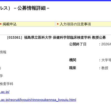
コルス）－公募情報詳細－
掲載申込
入力項目の注意事項
［015361］福島県立医科大学 保健科学部臨床検査学科 教授公募
公開終了日
2026/
情報
機関
大学
）
職業
教授
学
検査学科
.ac.jp/
.ac.jp/recruit/kyouin/rinnsyoukennsa_kyouju.html