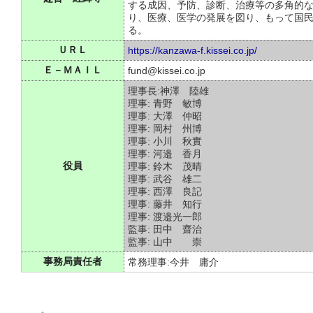
する成因、予防、診断、治療等の多角的
り、医療、医学の発展を図り、もって国
る。
ＵＲＬ
https://kanzawa-f.kissei.co.jp/
Ｅ－ＭＡＩＬ
fund@kissei.co.jp
理事長:神澤 陸雄
理事: 青野 敏博
理事: 大澤 仲昭
理事: 岡村 州博
理事: 小川 秋實
理事: 河邉 香月
役員
理事: 鈴木 茂晴
理事: 武谷 雄二
理事: 西澤 良記
理事: 藤井 知行
理事: 渡邉光一郎
監事: 田中 齋治
監事: 山中 崇
事務局責任者
常務理事:今井 庸介