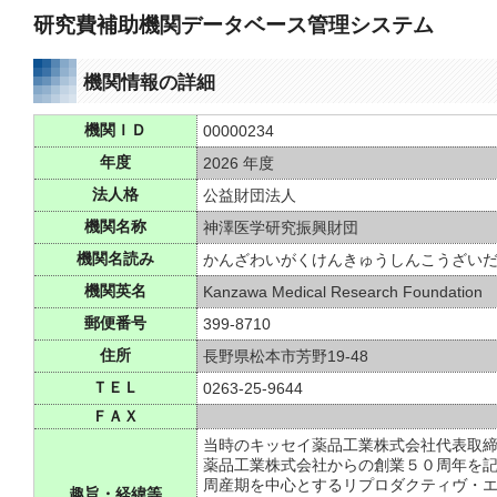
研究費補助機関データベース管理システム
機関情報の詳細
機関ＩＤ
00000234
年度
2026 年度
法人格
公益財団法人
機関名称
神澤医学研究振興財団
機関名読み
かんざわいがくけんきゅうしんこうざい
機関英名
Kanzawa Medical Research Foundation
郵便番号
399-8710
住所
長野県松本市芳野19-48
ＴＥＬ
0263-25-9644
ＦＡＸ
当時のキッセイ薬品工業株式会社代表取
薬品工業株式会社からの創業５０周年を
周産期を中心とするリプロダクティヴ・
趣旨・経緯等