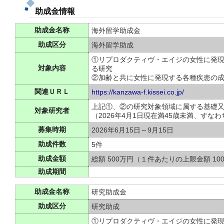
助成金情報
助成金名称
海外留学助成金
助成区分
海外留学助成
①リプロダクティヴ・エイジの女性に発
対象内容
る研究
②加齢と共に女性に発現する各種疾患の
関連ＵＲＬ
https://kanzawa-f.kissei.co.jp/
上記①、②の研究対象領域に属する基礎
対象研究者
（2026年4月1日現在満45歳未満、すなわ
募集時期
2026年6月15日～9月15日
助成件数
5件
助成金額
総額 500万円（１件あたりの上限金額 10
助成期間
助成金名称
研究助成金
助成区分
研究助成
①リプロダクティヴ・エイジの女性に発