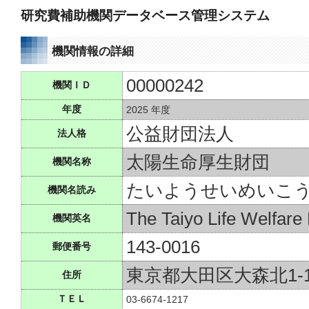
研究費補助機関データベース管理システム
機関情報の詳細
00000242
機関ＩＤ
年度
2025 年度
公益財団法人
法人格
太陽生命厚生財団
機関名称
たいようせいめいこ
機関名読み
The Taiyo Life Welfare
機関英名
143-0016
郵便番号
東京都大田区大森北1-1
住所
ＴＥＬ
03-6674-1217