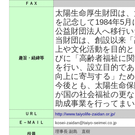
ＦＡＸ
太陽生命厚生財団は、
を記念して1984年5月
公益財団法人へ移行い
当財団は、創設以来「
上や文化活動を目的と
びに「高齢者福祉に関
趣旨・経緯等
を行い、設立目的であ
向上に寄与する」た
今後とも、太陽生命保
が国の社会福祉の更
助成事業を行ってま
ＵＲＬ
http://www.taiyolife-zaidan.or.jp/
Ｅ－ＭＡＩＬ
kosei-zaidan@taiyo-seimei.co.jp
理事長:副島 直樹
役員