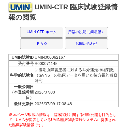
UMIN-CTR 臨床試験登録情
報の閲覧
UMIN-CTR ホーム
用語の説明（簡易版）
ＦＡＱ
お問い合わせ
UMIN試験ID
UMIN000062167
受付番号
R000071145
回復期脳障害患者に対する耳介迷走神経刺激
科学的試験名
（taVNS）の臨床データを用いた後方視的観察
研究
一般公開日
（本登録希望
2026/07/08
日）
最終更新日
2026/07/09 17:08:48
※ 本ページ収載の情報は、臨床試験に関する情報公開を目的とし
て、UMINが開設しているUMIN臨床試験登録システムに提供され
た臨床試験情報です。