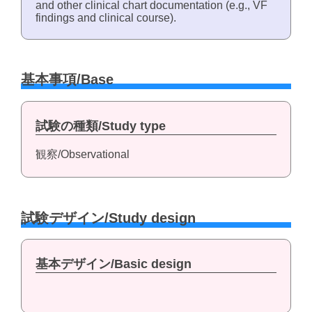
and other clinical chart documentation (e.g., VF
findings and clinical course).
基本事項/Base
試験の種類/Study type
観察/Observational
試験デザイン/Study design
基本デザイン/Basic design