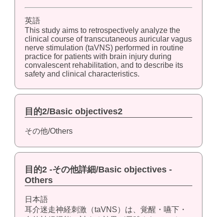
英語
This study aims to retrospectively analyze the
clinical course of transcutaneous auricular vagus
nerve stimulation (taVNS) performed in routine
practice for patients with brain injury during
convalescent rehabilitation, and to describe its
safety and clinical characteristics.
目的2/Basic objectives2
その他/Others
目的2 -その他詳細/Basic objectives -
Others
日本語
耳介迷走神経刺激（taVNS）は、覚醒・嚥下・