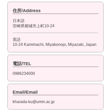
住所/Address
日本語
宮崎県都城市上町10-24
英語
10-24 Kamimachi, Miyakonojo, Miyazaki, Japan
電話/TEL
0986234000
Email/Email
kharada-ku@umin.ac.jp