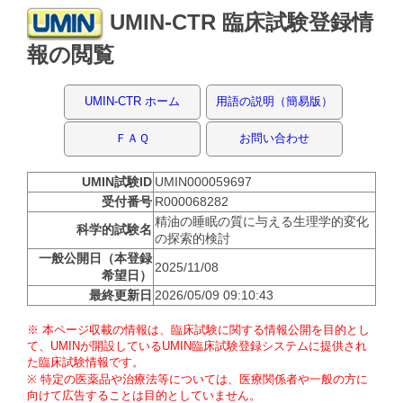
UMIN-CTR 臨床試験登録情
報の閲覧
UMIN-CTR ホーム
用語の説明（簡易版）
ＦＡＱ
お問い合わせ
UMIN試験ID
UMIN000059697
受付番号
R000068282
精油の睡眠の質に与える生理学的変化
科学的試験名
の探索的検討
一般公開日（本登録
2025/11/08
希望日）
最終更新日
2026/05/09 09:10:43
※ 本ページ収載の情報は、臨床試験に関する情報公開を目的とし
て、UMINが開設しているUMIN臨床試験登録システムに提供され
た臨床試験情報です。
※ 特定の医薬品や治療法等については、医療関係者や一般の方に
向けて広告することは目的としていません。