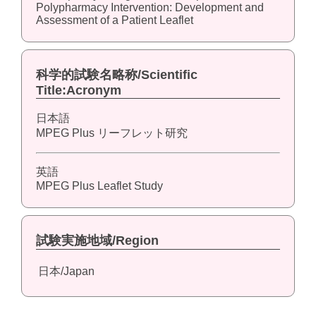
Polypharmacy Intervention: Development and
Assessment of a Patient Leaflet
科学的試験名略称/Scientific
Title:Acronym
日本語
MPEG Plus リーフレット研究
英語
MPEG Plus Leaflet Study
試験実施地域/Region
日本/Japan