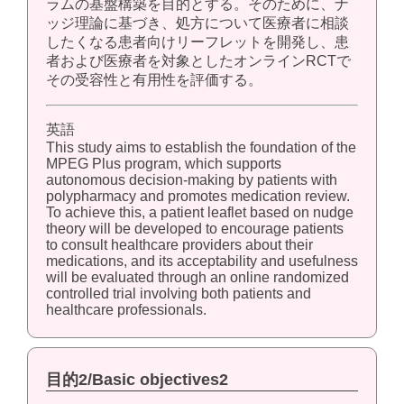
ラムの基盤構築を目的とする。そのために、ナ
ッジ理論に基づき、処方について医療者に相談
したくなる患者向けリーフレットを開発し、患
者および医療者を対象としたオンラインRCTで
その受容性と有用性を評価する。
英語
This study aims to establish the foundation of the
MPEG Plus program, which supports
autonomous decision-making by patients with
polypharmacy and promotes medication review.
To achieve this, a patient leaflet based on nudge
theory will be developed to encourage patients
to consult healthcare providers about their
medications, and its acceptability and usefulness
will be evaluated through an online randomized
controlled trial involving both patients and
healthcare professionals.
目的2/Basic objectives2