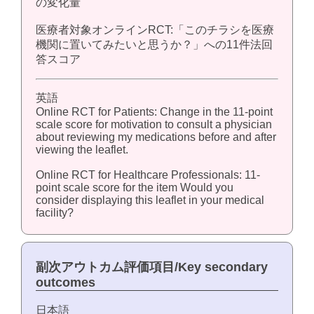
の変化量
医療者対象オンラインRCT:「このチラシを医療
機関に置いてみたいと思うか？」への11件法回
答スコア
英語
Online RCT for Patients: Change in the 11-point
scale score for motivation to consult a physician
about reviewing my medications before and after
viewing the leaflet.
Online RCT for Healthcare Professionals: 11-
point scale score for the item Would you
consider displaying this leaflet in your medical
facility?
副次アウトカム評価項目/Key secondary
outcomes
日本語