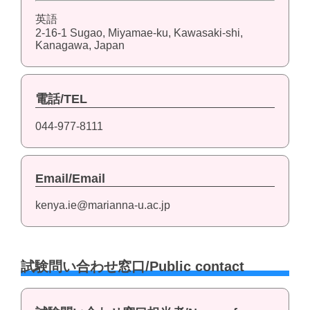
英語
2-16-1 Sugao, Miyamae-ku, Kawasaki-shi,
Kanagawa, Japan
電話/TEL
044-977-8111
Email/Email
kenya.ie@marianna-u.ac.jp
試験問い合わせ窓口/Public contact