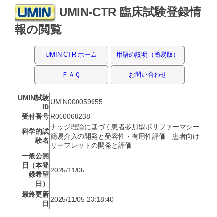
UMIN-CTR 臨床試験登録情
報の閲覧
UMIN-CTR ホーム
用語の説明（簡易版）
ＦＡＱ
お問い合わせ
UMIN試験
UMIN000059655
ID
受付番号
R000068238
ナッジ理論に基づく患者参加型ポリファーマシー
科学的試
簡易介入の開発と受容性・有用性評価―患者向け
験名
リーフレットの開発と評価―
一般公開
日（本登
2025/11/05
録希望
日）
最終更新
2025/11/05 23:18:40
日