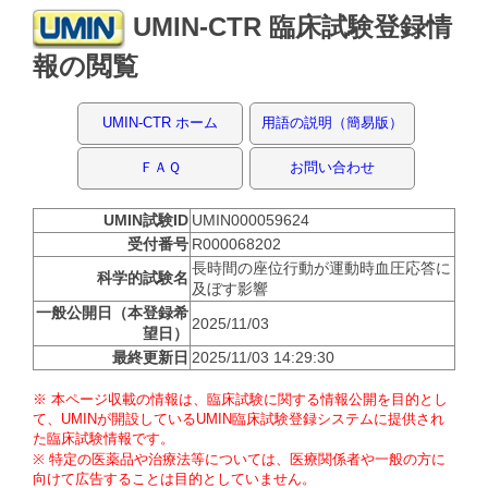
UMIN-CTR 臨床試験登録情
報の閲覧
UMIN-CTR ホーム
用語の説明（簡易版）
ＦＡＱ
お問い合わせ
UMIN試験ID
UMIN000059624
受付番号
R000068202
長時間の座位行動が運動時血圧応答に
科学的試験名
及ぼす影響
一般公開日（本登録希
2025/11/03
望日）
最終更新日
2025/11/03 14:29:30
※ 本ページ収載の情報は、臨床試験に関する情報公開を目的とし
て、UMINが開設しているUMIN臨床試験登録システムに提供され
た臨床試験情報です。
※ 特定の医薬品や治療法等については、医療関係者や一般の方に
向けて広告することは目的としていません。