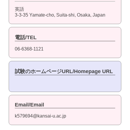
英語
3-3-35 Yamate-cho, Suita-shi, Osaka, Japan
電話/TEL
06-6368-1121
試験のホームページURL/Homepage URL
Email/Email
k579694@kansai-u.ac.jp