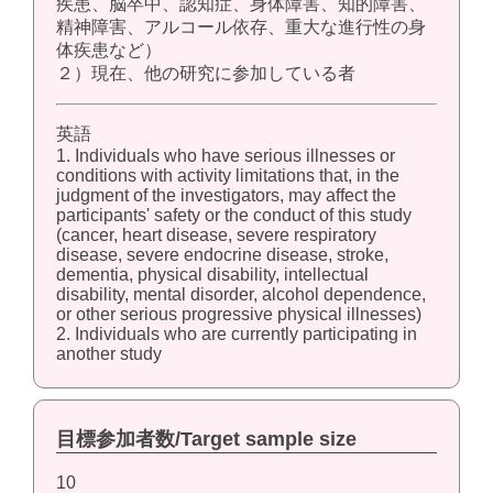
疾患、脳卒中、認知症、身体障害、知的障害、
精神障害、アルコール依存、重大な進行性の身
体疾患など）
２）現在、他の研究に参加している者
英語
1. Individuals who have serious illnesses or
conditions with activity limitations that, in the
judgment of the investigators, may affect the
participants' safety or the conduct of this study
(cancer, heart disease, severe respiratory
disease, severe endocrine disease, stroke,
dementia, physical disability, intellectual
disability, mental disorder, alcohol dependence,
or other serious progressive physical illnesses)
2. Individuals who are currently participating in
another study
目標参加者数/Target sample size
10