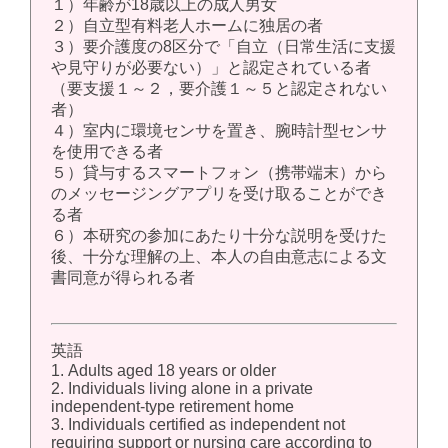
１）年齢が18歳以上の成人男女
２）自立型有料老人ホームに独居の者
３）要介護度の8区分で「自立（日常生活に支援
や見守りが必要ない）」と認定されている者
（要支援１～２，要介護１～５と認定されない
者）
４）室内に環境センサを置き、腕時計型センサ
を使用できる者
５）貸与するスマートフォン（携帯端末）から
のメッセージングアプリを受け取ることができ
る者
６）本研究の参加にあたり十分な説明を受けた
後、十分な理解の上、本人の自由意志による文
書同意が得られる者
英語
1. Adults aged 18 years or older
2. Individuals living alone in a private
independent-type retirement home
3. Individuals certified as independent not
requiring support or nursing care according to