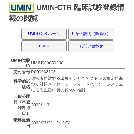
UMIN-CTR 臨床試験登録情
報の閲覧
UMIN-CTR ホーム
用語の説明（簡易版）
ＦＡＱ
お問い合わせ
UMIN試験
UMIN000059590
ID
受付番号
R000068103
健常者に対する環境センサでのストレス推定に基
科学的試
づく対処メッセージ・フィードバック・システム
験名
による生活の質の変化の検討
一般公開
日（本登
2025/11/11
録希望
日）
最終更新
2026/07/05 13:16:54
日