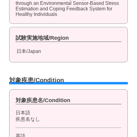
through an Environmental Sensor-Based Stress
Estimation and Coping Feedback System for
Healthy Individuals
試験実施地域/Region
日本/Japan
対象疾患/Condition
対象疾患名/Condition
日本語
疾患名なし
英語