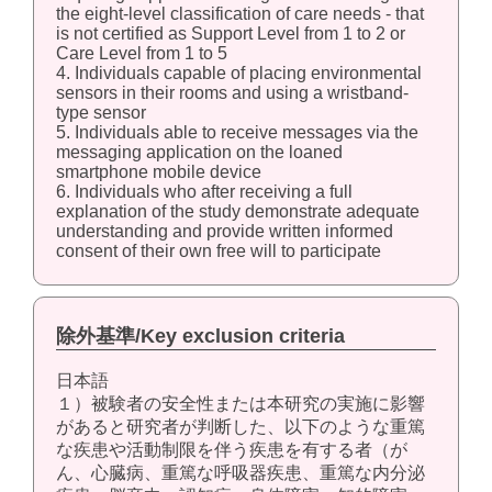
the eight-level classification of care needs - that
is not certified as Support Level from 1 to 2 or
Care Level from 1 to 5
4. Individuals capable of placing environmental
sensors in their rooms and using a wristband-
type sensor
5. Individuals able to receive messages via the
messaging application on the loaned
smartphone mobile device
6. Individuals who after receiving a full
explanation of the study demonstrate adequate
understanding and provide written informed
consent of their own free will to participate
除外基準/Key exclusion criteria
日本語
１）被験者の安全性または本研究の実施に影響
があると研究者が判断した、以下のような重篤
な疾患や活動制限を伴う疾患を有する者（が
ん、心臓病、重篤な呼吸器疾患、重篤な内分泌