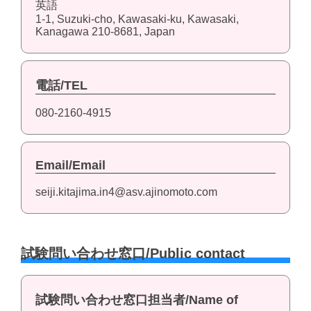
英語
1-1, Suzuki-cho, Kawasaki-ku, Kawasaki,
Kanagawa 210-8681, Japan
電話/TEL
080-2160-4915
Email/Email
seiji.kitajima.in4@asv.ajinomoto.com
試験問い合わせ窓口/Public contact
試験問い合わせ窓口担当者/Name of