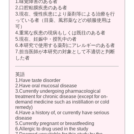
1.味覚障害のある者
2.口腔粘膜疾患のある者
3.現在、慢性疾患により薬剤等による治療を行
っている者（目薬、風邪薬などの頓服使用は
可）
4.重篤な疾患の現病もしくは既往のある者
5.現在、妊娠中・授乳中の者
6.本研究で使用する薬剤にアレルギーのある者
7.担当医師が本研究の対象として不適切と判断
した者
英語
1.Have taste disorder
2.Have oral mucosal disease
3.Currently undergoing pharmacological
treatment for chronic disease (except for on-
demand medicine such as instillation or cold
remedy)
4.Have a history of, or currently have serious
disease
5.Currently pregnant or breastfeeding
6.Allergic to drug used in the study