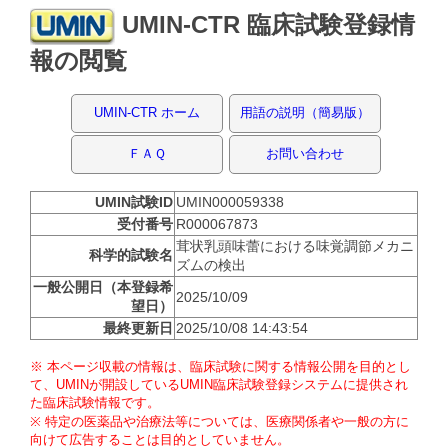
UMIN-CTR 臨床試験登録情
報の閲覧
UMIN-CTR ホーム
用語の説明（簡易版）
ＦＡＱ
お問い合わせ
UMIN試験ID
UMIN000059338
受付番号
R000067873
茸状乳頭味蕾における味覚調節メカニ
科学的試験名
ズムの検出
一般公開日（本登録希
2025/10/09
望日）
最終更新日
2025/10/08 14:43:54
※ 本ページ収載の情報は、臨床試験に関する情報公開を目的とし
て、UMINが開設しているUMIN臨床試験登録システムに提供され
た臨床試験情報です。
※ 特定の医薬品や治療法等については、医療関係者や一般の方に
向けて広告することは目的としていません。