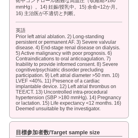
術中コントロール困難な高血圧（収縮期>180
mmHg）。14) 妊娠/授乳中。15) 余命<12か月。
16) 主治医が不適切と判断。
英語
Prior left atrial ablation. 2) Long-standing
persistent or permanent AF. 3) Severe valvular
disease. 4) End-stage renal disease on dialysis.
5) Active malignancy with poor prognosis. 6)
Contraindications to oral anticoagulation. 7)
Inability to provide informed consent. 8) Severe
cognitive/psychiatric disorder precluding
participation. 9) Left atrial diameter >50 mm. 10)
LVEF <40%. 11) Presence of a cardiac
implantable device. 12) Left atrial thrombus on
TEE/CT. 13) Uncontrolled intra-procedural
hypertension (SBP >180 mmHg). 14) Pregnancy
or lactation. 15) Life expectancy <12 months. 16)
Deemed unsuitable by the investigator.
目標参加者数/Target sample size