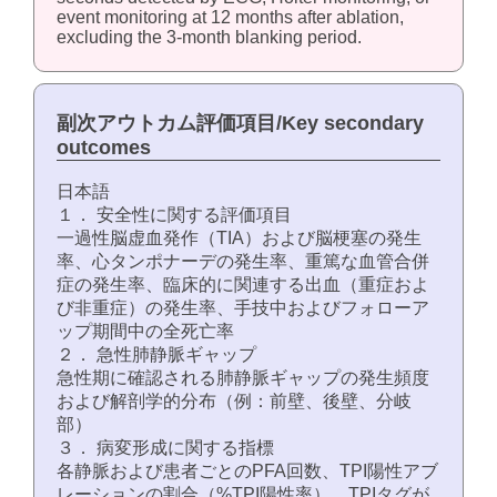
event monitoring at 12 months after ablation,
excluding the 3-month blanking period.
副次アウトカム評価項目/Key secondary
outcomes
日本語
１． 安全性に関する評価項目
一過性脳虚血発作（TIA）および脳梗塞の発生
率、心タンポナーデの発生率、重篤な血管合併
症の発生率、臨床的に関連する出血（重症およ
び非重症）の発生率、手技中およびフォローア
ップ期間中の全死亡率
２． 急性肺静脈ギャップ
急性期に確認される肺静脈ギャップの発生頻度
および解剖学的分布（例：前壁、後壁、分岐
部）
３． 病変形成に関する指標
各静脈および患者ごとのPFA回数、TPI陽性アブ
レーションの割合（%TPI陽性率）、TPIタグが