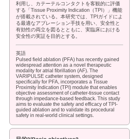
利用し、カテーテルコンタクトを客観的に評価
する「Tissue Proximity Indication（TPI）」機能
が搭載されている。本研究では、TPIガイドによ
る最適なアブレーション手技を用い、安全性と
有効性の両立を図るとともに、実臨床における
安全性の実証を目的とする。
英語
Pulsed field ablation (PFA) has recently gained
widespread attention as a novel therapeutic
modality for atrial fibrillation (AF). The
VARIPULSE catheter system, designed
specifically for PFA, incorporates a Tissue
Proximity Indication (TPI) module that enables
objective assessment of catheter-tissue contact
through impedance-based feedback. This study
aims to evaluate the safety and efficacy of TPI-
guided ablation and to validate its procedural
safety in real-world clinical settings.