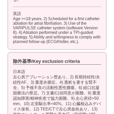
英語
Age >=18 years. 2) Scheduled for a first catheter
ablation for atrial fibrillation. 3) Use of the
VARIPULSE catheter system (software Version
8). 4) Ablation performed under a TPI-guided
strategy. 5) Ability and willingness to comply with
planned follow-up (ECG/Holter, etc.).
除外基準/Key exclusion criteria
日本語
左心房アブレーション歴あり。2) 長期持続性/永
続性AF。3) 重度弁膜症。4) 透析を要する腎不
全。5) 予後不良の活動性悪性腫瘍。6) 経口抗凝
固療法の禁忌。7) 文書/口頭同意が困難。8) 重度
認知障害/精神疾患で協力困難。9) 左心房径>50
mm。10) 左室駆出率<40%。11) 心臓植込みデバ
イス保有。12) TEE/CTで左心房血栓あり。13)