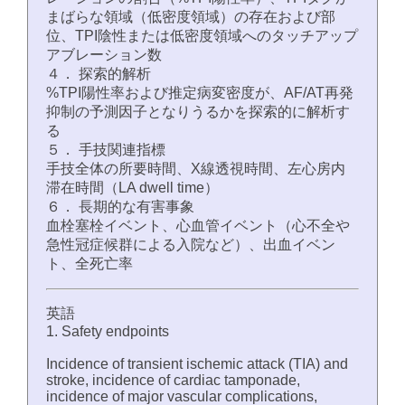
まばらな領域（低密度領域）の存在および部
位、TPI陰性または低密度領域へのタッチアップ
アブレーション数
４． 探索的解析
%TPI陽性率および推定病変密度が、AF/AT再発
抑制の予測因子となりうるかを探索的に解析す
る
５． 手技関連指標
手技全体の所要時間、X線透視時間、左心房内
滞在時間（LA dwell time）
６． 長期的な有害事象
血栓塞栓イベント、心血管イベント（心不全や
急性冠症候群による入院など）、出血イベン
ト、全死亡率
英語
1. Safety endpoints
Incidence of transient ischemic attack (TIA) and
stroke, incidence of cardiac tamponade,
incidence of major vascular complications,