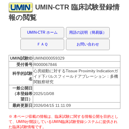
UMIN-CTR 臨床試験登録情
報の閲覧
UMIN-CTR ホーム
用語の説明（簡易版）
ＦＡＱ
お問い合わせ
UMIN試験ID
UMIN000059329
受付番号
R000067846
心房細動に対するTissue Proximity Indicationガ
科学的試験
イド下パルスフィールドアブレーション：多機
名
関観察研究
一般公開日
（本登録希
2025/10/08
望日）
最終更新日
2026/04/15 11:11:09
※ 本ページ収載の情報は、臨床試験に関する情報公開を目的とし
て、UMINが開設しているUMIN臨床試験登録システムに提供され
た臨床試験情報です。