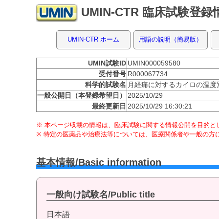
UMIN-CTR 臨床試験登
UMIN-CTR ホーム
用語の説明（簡易版）
UMIN試験ID
UMIN000059580
受付番号
R000067734
科学的試験名
月経痛に対するカイロの温度
一般公開日（本登録希望日）
2025/10/29
最終更新日
2025/10/29 16:30:21
※ 本ページ収載の情報は、臨床試験に関する情報公開を目的とし
※ 特定の医薬品や治療法等については、医療関係者や一般の方
基本情報/Basic information
一般向け試験名/Public title
日本語