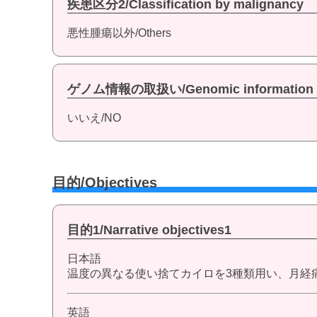
疾患区分2/Classification by malignancy
悪性腫瘍以外/Others
ゲノム情報の取扱い/Genomic information
いいえ/NO
目的/Objectives
目的1/Narrative objectives1
日本語
温度の異なる使い捨てカイロを3種類用い、月経
英語