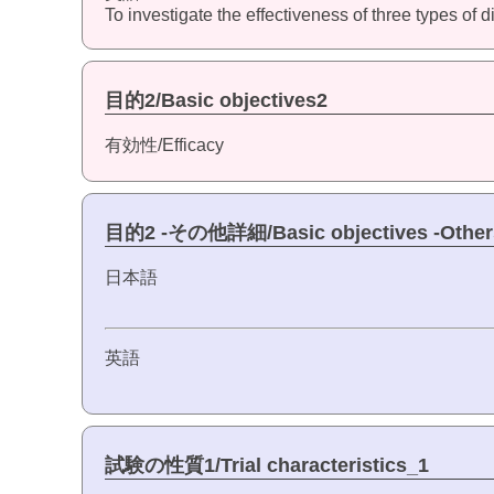
To investigate the effectiveness of three types of 
目的2/Basic objectives2
有効性/Efficacy
目的2 -その他詳細/Basic objectives -Other
日本語
英語
試験の性質1/Trial characteristics_1