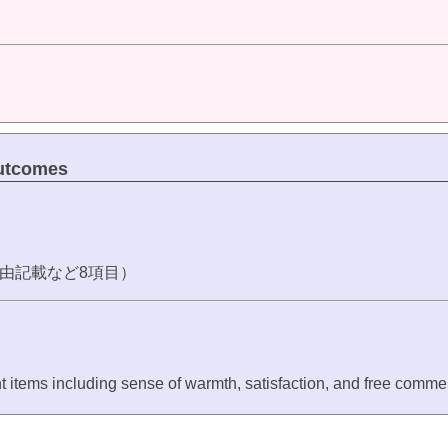
tcomes
由記載など8項目）
ht items including sense of warmth, satisfaction, and free comme