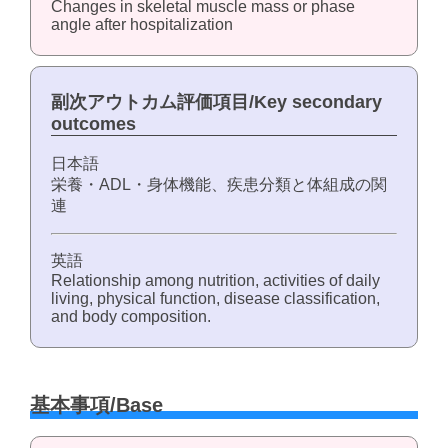
Changes in skeletal muscle mass or phase
angle after hospitalization
副次アウトカム評価項目/Key secondary
outcomes
日本語
栄養・ADL・身体機能、疾患分類と体組成の関
連
英語
Relationship among nutrition, activities of daily
living, physical function, disease classification,
and body composition.
基本事項/Base