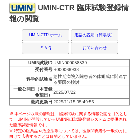
UMIN-CTR 臨床試験登録情
報の閲覧
UMIN-CTR ホーム
用語の説明（簡易版）
ＦＡＱ
お問い合わせ
UMIN試験ID
UMIN000058539
受付番号
R000066938
急性期病院入院患者の体組成に関連す
科学的試験名
る要因の検討
一般公開日（本登録
2025/07/22
希望日）
最終更新日
2025/11/15 05:49:56
※ 本ページ収載の情報は、臨床試験に関する情報公開を目的とし
て、UMINが開設しているUMIN臨床試験登録システムに提供され
た臨床試験情報です。
※ 特定の医薬品や治療法等については、医療関係者や一般の方に
向けて広告することは目的としていません。