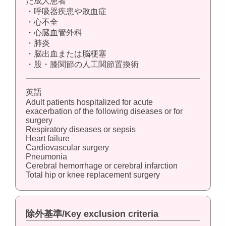
た成人患者
・呼吸器疾患や敗血症
・心不全
・心臓血管外科
・肺炎
・脳出血または脳梗塞
・股・膝関節の人工関節置換術
英語
Adult patients hospitalized for acute
exacerbation of the following diseases or for
surgery
Respiratory diseases or sepsis
Heart failure
Cardiovascular surgery
Pneumonia
Cerebral hemorrhage or cerebral infarction
Total hip or knee replacement surgery
除外基準/Key exclusion criteria