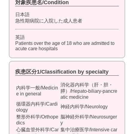
対象疾患名/Condition
日本語
急性期病院に入院した成人患者
英語
Patients over the age of 18 who are admitted to
acute care hospitals
疾患区分1/Classification by specialty
消化器内科学（肝・胆・
内科学一般/Medicin
膵）/Hepato-biliary-pancre
e in general
atic medicine
循環器内科学/Cardi
神経内科学/Neurology
ology
整形外科学/Orthope
脳神経外科学/Neurosurger
dics
y
心臓血管外科学/Car
集中治療医学/Intensive car