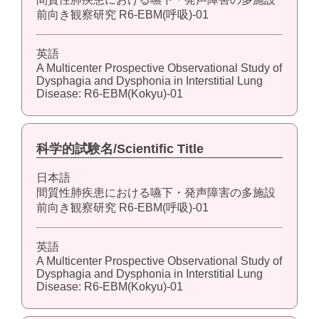
前向き観察研究 R6-EBM(呼吸)-01
英語
A Multicenter Prospective Observational Study of
Dysphagia and Dysphonia in Interstitial Lung
Disease: R6-EBM(Kokyu)-01
科学的試験名/Scientific Title
日本語
間質性肺疾患における嚥下・発声障害の多施設
前向き観察研究 R6-EBM(呼吸)-01
英語
A Multicenter Prospective Observational Study of
Dysphagia and Dysphonia in Interstitial Lung
Disease: R6-EBM(Kokyu)-01