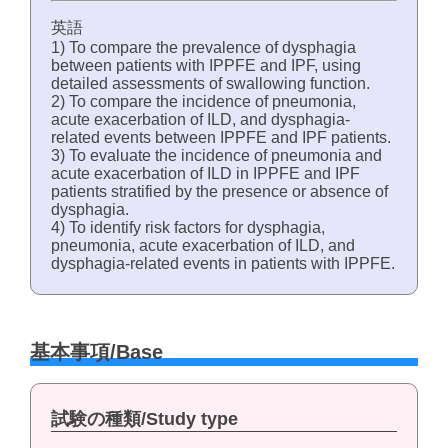
英語
1) To compare the prevalence of dysphagia
between patients with IPPFE and IPF, using
detailed assessments of swallowing function.
2) To compare the incidence of pneumonia,
acute exacerbation of ILD, and dysphagia-
related events between IPPFE and IPF patients.
3) To evaluate the incidence of pneumonia and
acute exacerbation of ILD in IPPFE and IPF
patients stratified by the presence or absence of
dysphagia.
4) To identify risk factors for dysphagia,
pneumonia, acute exacerbation of ILD, and
dysphagia-related events in patients with IPPFE.
基本事項/Base
試験の種類/Study type