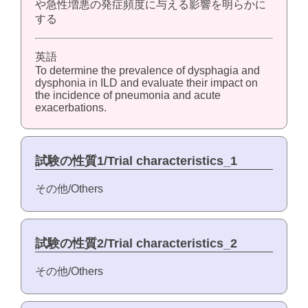
や急性増悪の発症頻度に与える影響を明らかに
する
英語
To determine the prevalence of dysphagia and
dysphonia in ILD and evaluate their impact on
the incidence of pneumonia and acute
exacerbations.
試験の性質1/Trial characteristics_1
その他/Others
試験の性質2/Trial characteristics_2
その他/Others