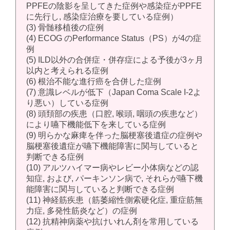
PPFEの陰影を呈してきた症例や感染症がPPFE
に先行し, 感染症治療を要している症例）
(3) 骨髄移植後の症例
(4) ECOG のPerformance Status（PS）が4の症
例
(5) ILD以外の合併症・併存症による予後が3ヶ月
以内と考えられる症例
(6) 根治不能な進行癌を合併した症例
(7) 意識レベルが低下（Japan Coma Scale I-2よ
り悪い）している症例
(8) 頭頚部の疾患（口腔, 喉頭, 咽頭の疾患など）
により嚥下機能低下を来している症例
(9) 明らかな麻痺を伴った脳梗塞後遺症の症例や
脳梗塞後遺症が嚥下機能障害に関与していると
判断できる症例
(10) アルツハイマー病やレビー小体病などの認
知症, および, パーキンソン病で, それらが嚥下機
能障害に関与していると判断できる症例
(11) 神経筋疾患（筋萎縮性側索硬化症, 重症筋無
力症, 多発性筋炎など）の症例
(12) 抗精神病薬や抗けいれん剤を常用している