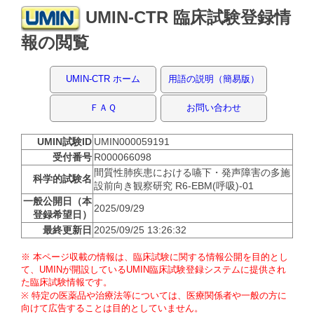
UMIN-CTR 臨床試験登録情
報の閲覧
UMIN-CTR ホーム
用語の説明（簡易版）
ＦＡＱ
お問い合わせ
UMIN試験ID
UMIN000059191
受付番号
R000066098
間質性肺疾患における嚥下・発声障害の多施
科学的試験名
設前向き観察研究 R6-EBM(呼吸)-01
一般公開日（本
2025/09/29
登録希望日）
最終更新日
2025/09/25 13:26:32
※ 本ページ収載の情報は、臨床試験に関する情報公開を目的とし
て、UMINが開設しているUMIN臨床試験登録システムに提供され
た臨床試験情報です。
※ 特定の医薬品や治療法等については、医療関係者や一般の方に
向けて広告することは目的としていません。