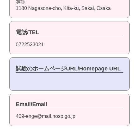
英語
1180 Nagasone-cho, Kita-ku, Sakai, Osaka
電話/TEL
0722523021
試験のホームページURL/Homepage URL
Email/Email
409-enge@mail.hosp.go.jp