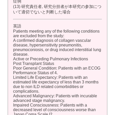
症例
(13) 研究責任者, 研究分担者が本研究の参加につ
いて適切でないと判断した場合
英語
Patients meeting any of the following conditions
are excluded from the study:
A confirmed diagnosis of collagen vascular
disease, hypersensitivity pneumonitis,
pneumoconiosis, or drug induced interstitial lung
disease.
Active or Preceding Pulmonary Infections
Post Transplant Status
Poor General Condition: Patients with an ECOG
Performance Status of 4.
Limited Life Expectancy: Patients with an
estimated life expectancy of less than 3 months
due to non ILD related comorbidities or
complications.
Advanced Malignancy: Patients with incurable
advanced stage malignancy.
Impaired Consciousness: Patients with a
decreased level of consciousness worse than
Japan Coma Scale I2.