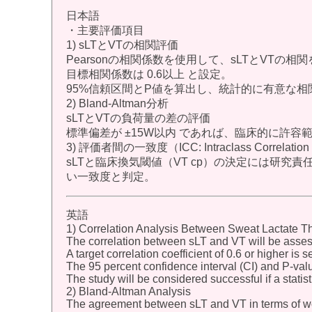
日本語
・主要評価項目
1) sLTとVTの相関評価
Pearsonの相関係数を使用して、sLTとVTの相
目標相関係数は 0.6以上 と設定。
95%信頼区間とP値を算出し、統計的に有意な
2) Bland-Altman分析
sLTとVTの負荷量の差の評価
標準偏差が ±15W以内 であれば、臨床的に許容
3) 評価者間の一致度（ICC: Intraclass Correlation C
sLTと臨床換気閾値（VT cp）の決定には研究責
い一致度と判定。
英語
1) Correlation Analysis Between Sweat Lactate Th
The correlation between sLT and VT will be assess
A target correlation coefficient of 0.6 or higher is se
The 95 percent confidence interval (CI) and P-valu
The study will be considered successful if a statisti
2) Bland-Altman Analysis
The agreement between sLT and VT in terms of wo