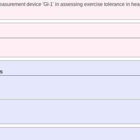
measurement device 'GI-1' in assessing exercise tolerance in hea
s