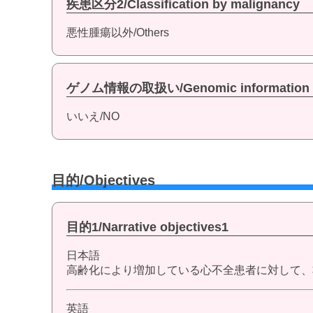
疾患区分2/Classification by malignancy
悪性腫瘍以外/Others
ゲノム情報の取扱い/Genomic information
いいえ/NO
目的/Objectives
目的1/Narrative objectives1
日本語
高齢化により増加している心不全患者に対して、
英語