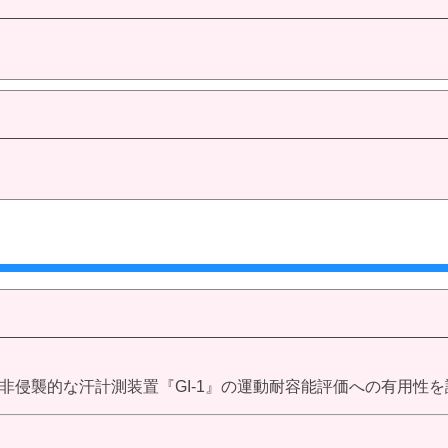
非侵襲的な汗計測装置『GI-1』の運動耐容能評価への有用性