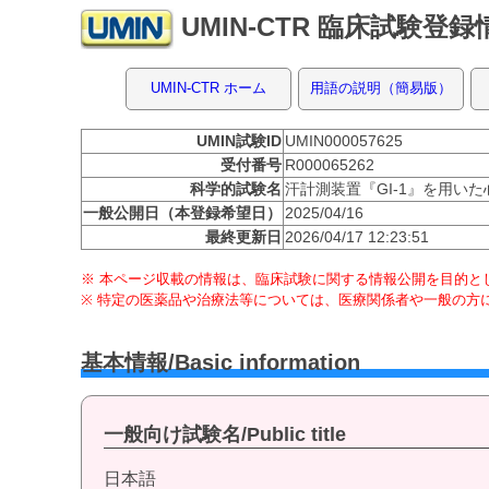
UMIN-CTR 臨床試験登
UMIN-CTR ホーム
用語の説明（簡易版）
UMIN試験ID
UMIN000057625
受付番号
R000065262
科学的試験名
汗計測装置『GI-1』を用い
一般公開日（本登録希望日）
2025/04/16
最終更新日
2026/04/17 12:23:51
※ 本ページ収載の情報は、臨床試験に関する情報公開を目的とし
※ 特定の医薬品や治療法等については、医療関係者や一般の方
基本情報/Basic information
一般向け試験名/Public title
日本語