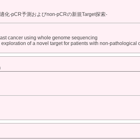
CR予測およびnon-pCRの新規Target探索-
reast cancer using whole genome sequencing
exploration of a novel target for patients with non-pathologica
m