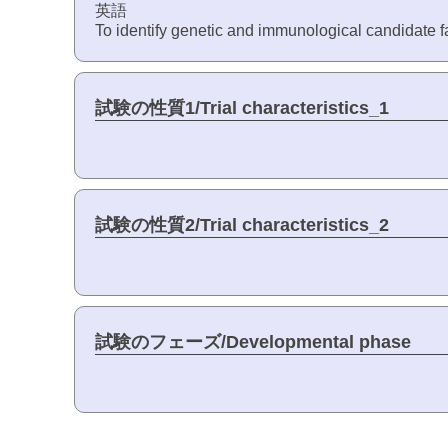
英語
To identify genetic and immunological candidate fa
試験の性質1/Trial characteristics_1
試験の性質2/Trial characteristics_2
試験のフェーズ/Developmental phase