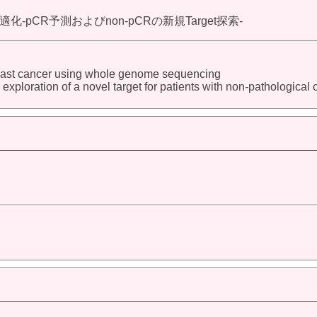
CR予測およびnon-pCRの新規Target探索-
reast cancer using whole genome sequencing
exploration of a novel target for patients with non-pathologica