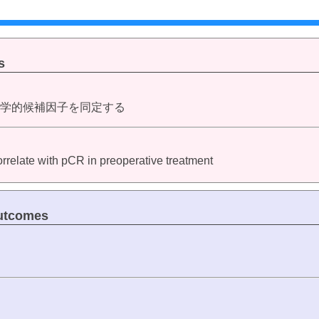
s
疫学的候補因子を同定する
orrelate with pCR in preoperative treatment
tcomes