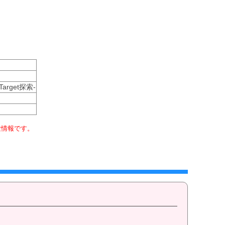
rget探索-
験情報です。