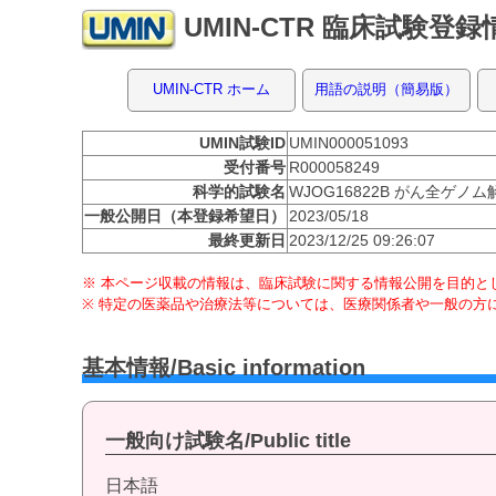
UMIN-CTR 臨床試験登
UMIN-CTR ホーム
用語の説明（簡易版）
UMIN試験ID
UMIN000051093
受付番号
R000058249
科学的試験名
WJOG16822B がん全ゲノ
一般公開日（本登録希望日）
2023/05/18
最終更新日
2023/12/25 09:26:07
※ 本ページ収載の情報は、臨床試験に関する情報公開を目的とし
※ 特定の医薬品や治療法等については、医療関係者や一般の方
基本情報/Basic information
一般向け試験名/Public title
日本語