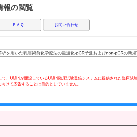
録情報の閲覧
ＦＡＱ
お問い合わせ
ム解析を用いた乳癌術前化学療法の最適化-pCR予測およびnon-pCRの新規Ta
て、UMINが開設しているUMIN臨床試験登録システムに提供された臨床試
に向けて広告することは目的としていません。