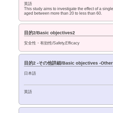
英語
This study aims to investigate the effect of a sin
aged between more than 20 to less than 60.
目的2/Basic objectives2
安全性・有効性/Safety,Efficacy
目的2 -その他詳細/Basic objectives -Other
日本語
英語