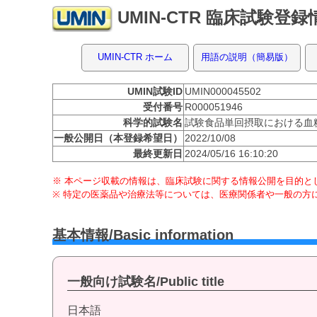
UMIN-CTR 臨床試験登
UMIN-CTR ホーム
用語の説明（簡易版）
UMIN試験ID
UMIN000045502
受付番号
R000051946
科学的試験名
試験食品単回摂取における血
一般公開日（本登録希望日）
2022/10/08
最終更新日
2024/05/16 16:10:20
※ 本ページ収載の情報は、臨床試験に関する情報公開を目的とし
※ 特定の医薬品や治療法等については、医療関係者や一般の方
基本情報/Basic information
一般向け試験名/Public title
日本語