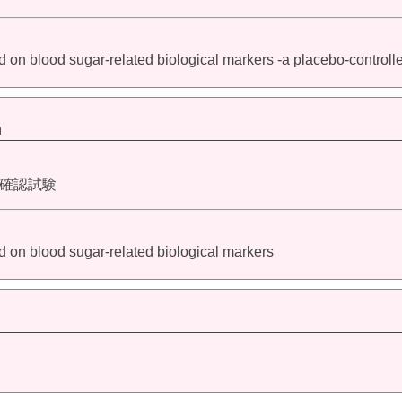
ood on blood sugar-related biological markers -a placebo-controlle
m
確認試験
food on blood sugar-related biological markers