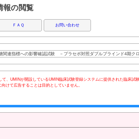
録情報の閲覧
ＦＡＱ
お問い合わせ
糖関連指標への影響確認試験 －プラセボ対照ダブルブラインド4期ク
て、UMINが開設しているUMIN臨床試験登録システムに提供された臨床試
に向けて広告することは目的としていません。