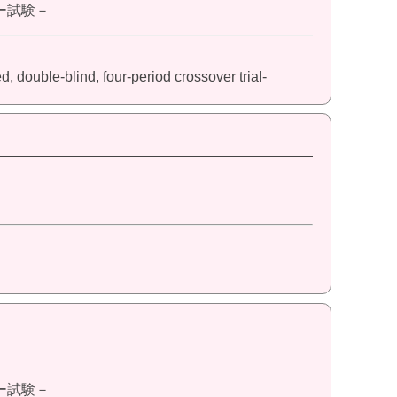
ー試験－
d, double-blind, four-period crossover trial-
ー試験－