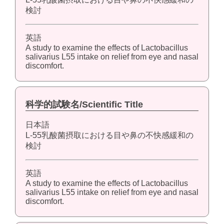
検討
英語
A study to examine the effects of Lactobacillus
salivarius L55 intake on relief from eye and nasal
discomfort.
科学的試験名/Scientific Title
日本語
L-55乳酸菌摂取における目や鼻の不快感緩和の
検討
英語
A study to examine the effects of Lactobacillus
salivarius L55 intake on relief from eye and nasal
discomfort.