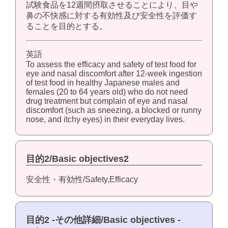
試験食品を12週間摂取させることにより、目や
鼻の不快感に対する有効性及び安全性を評価す
ることを目的とする。
英語
To assess the efficacy and safety of test food for
eye and nasal discomfort after 12-week ingestion
of test food in healthy Japanese males and
females (20 to 64 years old) who do not need
drug treatment but complain of eye and nasal
discomfort (such as sneezing, a blocked or runny
nose, and itchy eyes) in their everyday lives.
目的2/Basic objectives2
安全性・有効性/Safety,Efficacy
目的2 -その他詳細/Basic objectives -