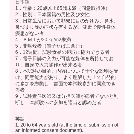
日本語
1．年齢：20歳以上65歳未満（同意取得時）
2．性別：日本国籍の男性及び女性
3．日常生活において頻繁に目のかゆみ、鼻水、
鼻づまり等の症状を有するが、健康で慢性身体
疾患がない者
4．ＢＭＩが30 kg/m2未満
5．非喫煙者（電子たばこ含む）
6．12週間、試験食品の摂取に協力できる者
7．電子日誌の入力が可能な媒体を所持してお
り、自身で入力操作が出来る者
8．本試験の目的、内容について十分な説明を受
け、同意能力があり、よく理解した上で自発的
に参加を志願し、書面で本試験参加に同意でき
る者
9．試験責任医師又は分担医師が病者でないと判
断し、本試験への参加を適当と認めた者
英語
1. 20 to 64 years old (at the time of submission of
an informed consent document).