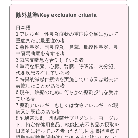
除外基準/Key exclusion criteria
日本語
1.アレルギー性鼻炎症状の重症度分類において
重症または最重症の者
2.急性鼻炎、副鼻腔炎、鼻茸、肥厚性鼻炎、鼻
中隔彎曲症を有する者
3.気管支喘息を合併している者
4.重篤な肝臓、心臓、腎臓、呼吸器、内分泌、
代謝疾患を有している者
5.特異的減感作療法を実施している又は過去に
実施したことがある者
6.現在、治療のために何らかの薬剤投与を受け
ている者
7.薬剤アレルギーもしくは食物アレルギーの現
病又は既往のある者
8.乳酸菌製剤、乳酸菌サプリメント、ヨーグル
ト、特定保健用食品、機能性表示食品の摂取を
日常的に行っている者（ただし同意取得時点で
摂取を試験期間中休止できる者は該当しない）