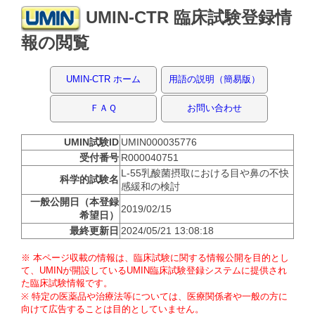
UMIN-CTR 臨床試験登録情
報の閲覧
UMIN-CTR ホーム
用語の説明（簡易版）
ＦＡＱ
お問い合わせ
UMIN試験ID
UMIN000035776
受付番号
R000040751
L-55乳酸菌摂取における目や鼻の不快
科学的試験名
感緩和の検討
一般公開日（本登録
2019/02/15
希望日）
最終更新日
2024/05/21 13:08:18
※ 本ページ収載の情報は、臨床試験に関する情報公開を目的とし
て、UMINが開設しているUMIN臨床試験登録システムに提供され
た臨床試験情報です。
※ 特定の医薬品や治療法等については、医療関係者や一般の方に
向けて広告することは目的としていません。