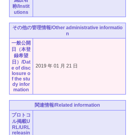
称/Instit
utions
その他の管理情報/Other administrative informatio
n
一般公開
日（本登
録希望
日）/Dat
2019
年
01
月
21
日
e of disc
losure o
f the stu
dy infor
mation
関連情報/Related information
プロトコ
ル掲載U
RL/URL
releasin