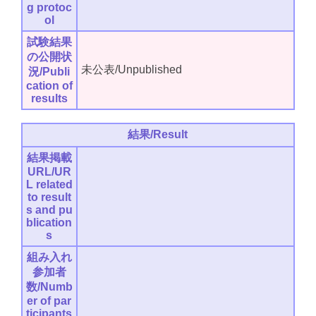
g protoc
ol
試験結果
の公開状
未公表/Unpublished
況/Publi
cation of
results
結果/Result
結果掲載
URL/UR
L related
to result
s and pu
blication
s
組み入れ
参加者
数/Numb
er of par
ticipants