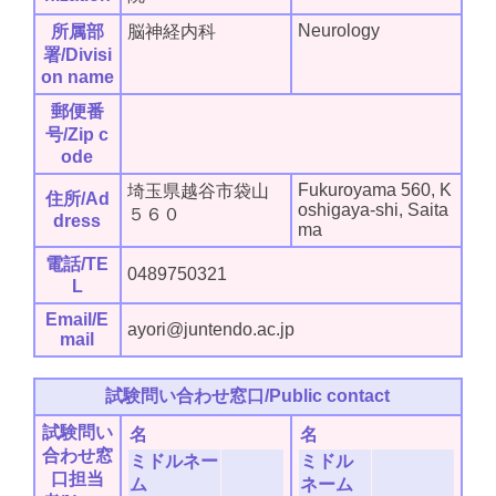
Neurology
所属部
脳神経内科
署/Divisi
on name
郵便番
号/Zip c
ode
Fukuroyama 560, K
埼玉県越谷市袋山
住所/Ad
oshigaya-shi, Saita
５６０
dress
ma
電話/TE
0489750321
L
Email/E
ayori@juntendo.ac.jp
mail
試験問い合わせ窓口/Public contact
試験問い
名
名
合わせ窓
ミドルネー
ミドル
口担当
ム
ネーム