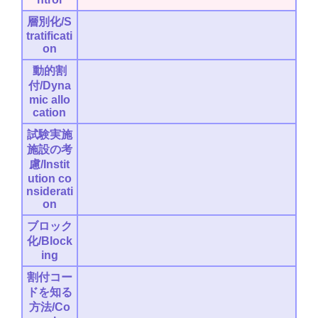
層別化/S
tratificati
on
動的割
付/Dyna
mic allo
cation
試験実施
施設の考
慮/Instit
ution co
nsiderati
on
ブロック
化/Block
ing
割付コー
ドを知る
方法/Co