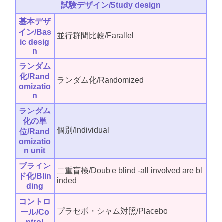
試験デザイン/Study design
基本デザ
イン/Bas
並行群間比較/Parallel
ic desig
n
ランダム
化/Rand
ランダム化/Randomized
omizatio
n
ランダム
化の単
個別/Individual
位/Rand
omizatio
n unit
ブライン
二重盲検/Double blind -all involved are bl
ド化/Blin
inded
ding
コントロ
プラセボ・シャム対照/Placebo
ール/Co
ntrol