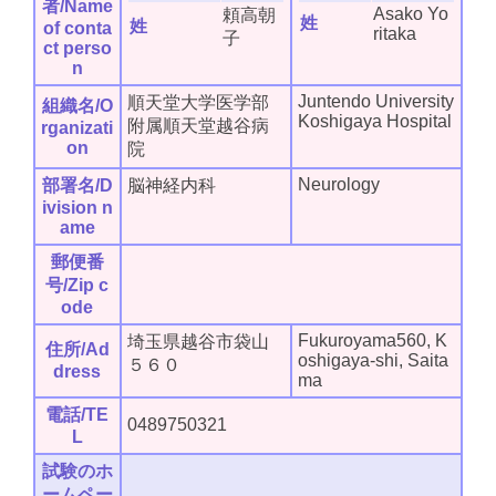
者/Name
Asako Yo
頼高朝
姓
姓
of conta
ritaka
子
ct perso
n
Juntendo University
順天堂大学医学部
組織名/O
Koshigaya Hospital
附属順天堂越谷病
rganizati
on
院
Neurology
部署名/D
脳神経内科
ivision n
ame
郵便番
号/Zip c
ode
Fukuroyama560, K
埼玉県越谷市袋山
住所/Ad
oshigaya-shi, Saita
５６０
dress
ma
電話/TE
0489750321
L
試験のホ
ームペー