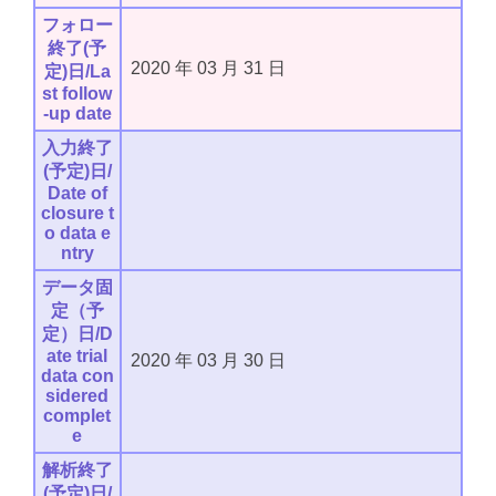
フォロー
終了(予
2020
年
03
月
31
日
定)日/La
st follow
-up date
入力終了
(予定)日/
Date of
closure t
o data e
ntry
データ固
定（予
定）日/D
ate trial
2020
年
03
月
30
日
data con
sidered
complet
e
解析終了
(予定)日/