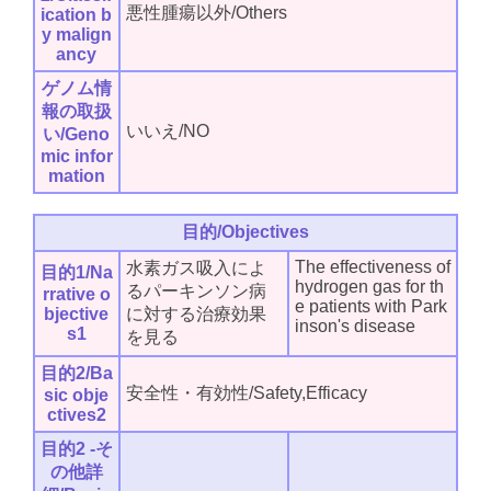
悪性腫瘍以外/Others
ication b
y malign
ancy
ゲノム情
報の取扱
いいえ/NO
い/Geno
mic infor
mation
目的/Objectives
The effectiveness of
水素ガス吸入によ
目的1/Na
hydrogen gas for th
るパーキンソン病
rrative o
e patients with Park
bjective
に対する治療効果
inson's disease
s1
を見る
目的2/Ba
安全性・有効性/Safety,Efficacy
sic obje
ctives2
目的2 -そ
の他詳