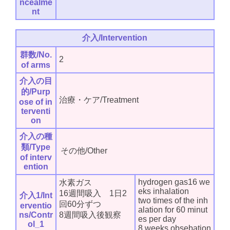
ncealme
nt
介入/Intervention
群数/No.
2
of arms
介入の目
的/Purp
治療・ケア/Treatment
ose of in
terventi
on
介入の種
類/Type
その他/Other
of interv
ention
hydrogen gas16 we
水素ガス
eks inhalation
16週間吸入 1日2
介入1/Int
two times of the inh
回60分ずつ
erventio
alation for 60 minut
ns/Contr
8週間吸入後観察
es per day
ol_1
8 weeks obsebation