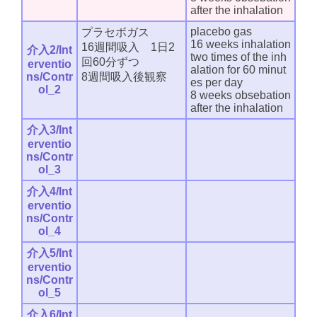
after the inhalation
placebo gas
プラセボガス
16 weeks inhalation
16週間吸入 1日2
介入2/Int
two times of the inh
回60分ずつ
erventio
alation for 60 minut
ns/Contr
8週間吸入後観察
es per day
ol_2
8 weeks obsebation
after the inhalation
介入3/Int
erventio
ns/Contr
ol_3
介入4/Int
erventio
ns/Contr
ol_4
介入5/Int
erventio
ns/Contr
ol_5
介入6/Int