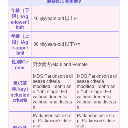
適格性/Eligibility
年齢（下
限）/Ag
40
歳/years-old
以上/<=
e-lower l
imit
年齢（上
限）/Ag
80
歳/years-old
以下/>=
e-upper
limit
性別/Ge
男女両方/Male and Female
nder
MDS Parkinson's di
MDS Parkinson's di
sease criteria
sease criteria
選択基
modified Hoehn an
modified Hoehn an
準/Key i
d Yahr stage 0~3
d Yahr stage 0~3
nclusion
without dementia
without dementia
criteria
without lung diseas
without lung diseas
e
e
Parkinsonism exce
Parkinsonism exce
pt Parkinson's dise
pt Parkinson's dise
ase
ase
除外基