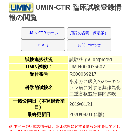
UMIN-CTR 臨床試験登録情
報の閲覧
UMIN-CTR ホーム
用語の説明（簡易版）
ＦＡＱ
お問い合わせ
試験進捗状況
試験終了/Completed
UMIN試験ID
UMIN000035602
受付番号
R000039217
水素ガス吸入のパーキン
科学的試験名
ソン病に対する無作為化
二重盲検並行群間試験
一般公開日（本登録希望
2019/01/21
日）
最終更新日
2020/04/01 (4版)
※ 本ページ収載の情報は、臨床試験に関する情報公開を目的とし