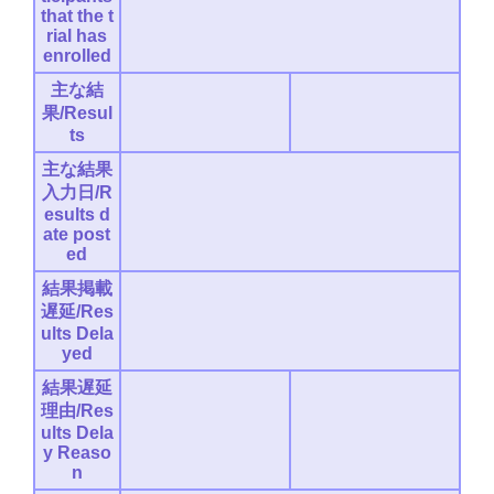
that the t
rial has
enrolled
主な結
果/Resul
ts
主な結果
入力日/R
esults d
ate post
ed
結果掲載
遅延/Res
ults Dela
yed
結果遅延
理由/Res
ults Dela
y Reaso
n