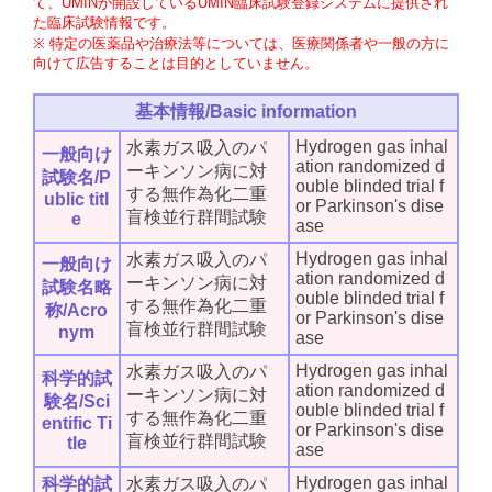
て、UMINが開設しているUMIN臨床試験登録システムに提供され
た臨床試験情報です。
※ 特定の医薬品や治療法等については、医療関係者や一般の方に
向けて広告することは目的としていません。
基本情報/Basic information
Hydrogen gas inhal
水素ガス吸入のパ
一般向け
ation randomized d
ーキンソン病に対
試験名/P
ouble blinded trial f
する無作為化二重
ublic titl
or Parkinson's dise
盲検並行群間試験
e
ase
Hydrogen gas inhal
水素ガス吸入のパ
一般向け
ation randomized d
ーキンソン病に対
試験名略
ouble blinded trial f
する無作為化二重
称/Acro
or Parkinson's dise
盲検並行群間試験
nym
ase
Hydrogen gas inhal
水素ガス吸入のパ
科学的試
ation randomized d
ーキンソン病に対
験名/Sci
ouble blinded trial f
する無作為化二重
entific Ti
or Parkinson's dise
盲検並行群間試験
tle
ase
Hydrogen gas inhal
科学的試
水素ガス吸入のパ