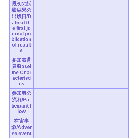
最初の試
験結果の
出版日/D
ate of th
e first jo
urnal pu
blication
of result
s
参加者背
景/Basel
ine Char
acteristi
cs
参加者の
流れ/Par
ticipant f
low
有害事
象/Adver
se event