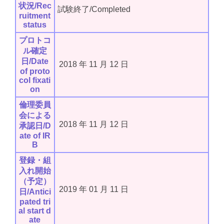
状況/Rec
試験終了/Completed
ruitment
status
プロトコ
ル確定
日/Date
2018
年
11
月
12
日
of proto
col fixati
on
倫理委員
会による
2018
年
11
月
12
日
承認日/D
ate of IR
B
登録・組
入れ開始
（予定）
2019
年
01
月
11
日
日/Antici
pated tri
al start d
ate