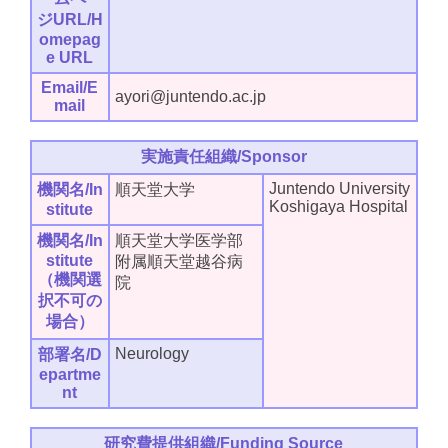
ジURL/H
omepag
e URL
Email/E
ayori@juntendo.ac.jp
mail
実施責任組織/Sponsor
Juntendo University
機関名/In
順天堂大学
Koshigaya Hospital
stitute
機関名/In
順天堂大学医学部
stitute
附属順天堂越谷病
（機関選
院
択不可の
場合）
Neurology
部署名/D
epartme
nt
研究費提供組織/Funding Source