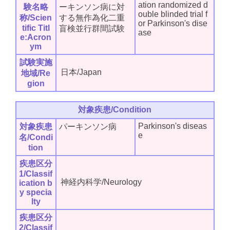
ation randomized d
験名略
ーキンソン病に対
ouble blinded trial f
称/Scien
する無作為化二重
or Parkinson's dise
tific Titl
盲検並行群間試験
ase
e:Acron
ym
試験実施
日本/Japan
地域/Re
gion
対象疾患/Condition
Parkinson's diseas
対象疾患
パーキンソン病
e
名/Condi
tion
疾患区分
1/Classif
神経内科学/Neurology
ication b
y specia
lty
疾患区分
2/Classif