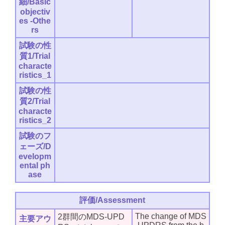
細/Basic
objectiv
es -Othe
rs
試験の性
質1/Trial
characte
ristics_1
試験の性
質2/Trial
characte
ristics_2
試験のフ
ェーズ/D
evelopm
ental ph
ase
評価/Assessment
The change of MDS
2群間のMDS-UPD
主要アウ