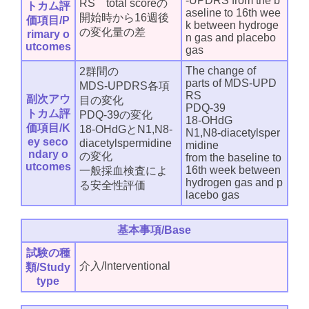
-UPDRS from the b
RS total scoreの
トカム評
aseline to 16th wee
開始時から16週後
価項目/P
k between hydroge
の変化量の差
rimary o
n gas and placebo
utcomes
gas
The change of
2群間の
parts of MDS-UPD
MDS-UPDRS各項
RS
副次アウ
目の変化
PDQ-39
トカム評
PDQ-39の変化
18-OHdG
価項目/K
18-OHdGとN1,N8-
N1,N8-diacetylsper
ey seco
diacetylspermidine
midine
ndary o
の変化
from the baseline to
utcomes
16th week between
一般採血検査によ
hydrogen gas and p
る安全性評価
lacebo gas
基本事項/Base
試験の種
介入/Interventional
類/Study
type