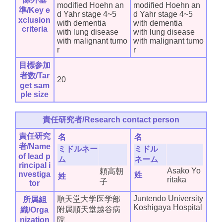
modified Hoehn an
modified Hoehn an
準/Key e
d Yahr stage 4~5
d Yahr stage 4~5
xclusion
with dementia
with dementia
criteria
with lung disease
with lung disease
with malignant tumo
with malignant tumo
r
r
目標参加
者数/Tar
20
get sam
ple size
責任研究者/Research contact person
責任研究
名
名
者/Name
ミドルネー
ミドル
of lead p
ム
ネーム
rincipal i
Asako Yo
頼高朝
nvestiga
姓
姓
ritaka
子
tor
Juntendo University
順天堂大学医学部
所属組
Koshigaya Hospital
附属順天堂越谷病
織/Orga
nization
院