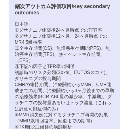
副次アウトカム評価項目/Key secondary
outcomes
日本語
①ダサチニブ休薬後24ヶ月時点でのTFR率
②ダサチニブ休薬後12ヶ月、24ヶ月時点での
MR4.5維持率
③全生存期間(OS)、無増悪生存期間(PFS)、無
治療生存期間(TFS)、無イベント生存期間
（EFS）
④下記の因子とTFR率の関係
初診時のリスク分類(Sokal、EUTOSスコア)、
ダサチニブの投与期間
CMRの維持期間、治療開始からMMR、CMR達
成までの期間、治療開始から3ヶ月後までの早期
の治療効果(BCR-ABL量の減少率、半減期)、ダ
サチニブの投与量あるいはトラフ濃度（これら
は評価可能症例のみ）
⑤MMR消失例に対するダサチニブ再開の効果
（MMR累積回復率、回復までの期間）
⑥TKI離脱症候群の病態解析