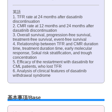
英語
1. TFR rate at 24 months after dasatinib
discontinuation
2. CMR rate at 12 months and 24 months after
dasatinib discontinuation
3. Overall survival, progression-free survival,
treatment-free survival, event-free survival
4. Relationship between TFR and CMR duration
time, treatment duration time, early molecular
response, Sokal risk stratification, and trough
concentration
5. Efficacy of the restartment with dasatinib for
CML patients, who lost TFR
6. Analysis of clinical features of dasatinib
withdrawal syndrome
基本事項/Base