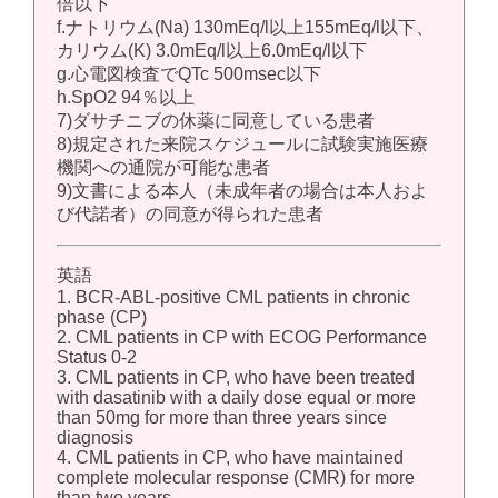
倍以下
f.ナトリウム(Na) 130mEq/l以上155mEq/l以下、
カリウム(K) 3.0mEq/l以上6.0mEq/l以下
g.心電図検査でQTc 500msec以下
h.SpO2 94％以上
7)ダサチニブの休薬に同意している患者
8)規定された来院スケジュールに試験実施医療
機関への通院が可能な患者
9)文書による本人（未成年者の場合は本人およ
び代諾者）の同意が得られた患者
英語
1. BCR-ABL-positive CML patients in chronic
phase (CP)
2. CML patients in CP with ECOG Performance
Status 0-2
3. CML patients in CP, who have been treated
with dasatinib with a daily dose equal or more
than 50mg for more than three years since
diagnosis
4. CML patients in CP, who have maintained
complete molecular response (CMR) for more
than two years