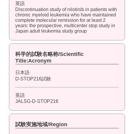
英語
Discontinuation study of nilotinib in patients with
chronic myeloid leukemia who have maintained
complete molecular remission for at least 2
years: the prospective, multicenter stop study in
Japan adult leukemia study group
科学的試験名略称/Scientific
Title:Acronym
日本語
D-STOP216試験
英語
JALSG-D-STOP216
試験実施地域/Region