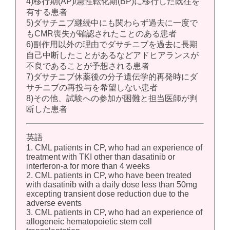
4)移行期(AP)/急性転化期(BP)に移行した既往を
有する患者
5)ダサチニブ継続中にも関わらず過去に一度で
もCMR喪失が確認されたことのある患者
6)副作用以外の理由でダサチニブを過去に長期
自己中断したことがあるなどアドヒアランスが
不良であることが予想される患者
7)ダサチニブ休薬後の分子遺伝学的再発時にダ
サチニブの再投与を希望しない患者
8)その他、試験への参加が困難と担当医師が判
断した患者
英語
1. CML patients in CP, who had an experience of
treatment with TKI other than dasatinib or
interferon-a for more than 4 weeks
2. CML patients in CP, who have been treated
with dasatinib with a daily dose less than 50mg
excepting transient dose reduction due to the
adverse events
3. CML patients in CP, who had an experience of
allogeneic hematopoietic stem cell