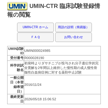
UMIN-CTR 臨床試験登録情
報の閲覧
UMIN-CTR ホーム
用語の説明（簡易版）
ＦＡＱ
お問い合わせ
UMIN試験
UMIN000024985
ID
受付番号
R000028190
初発時よりダサチニブが投与され分子遺伝学的完
科学的試
全寛解を2年間以上維持した慢性期の成人慢性骨
験名
髄性白血病症例に対する薬剤中止試験
一般公開
日（本登
2016/11/24
録希望
日）
最終更新
2026/05/18 15:06:52
日