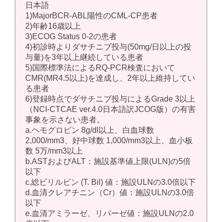
日本語
1)MajorBCR-ABL陽性のCML-CP患者
2)年齢16歳以上
3)ECOG Status 0-2の患者
4)初診時よりダサチニブ投与(50mg/日以上の投
与量)を3年以上継続している患者
5)国際標準法によるRQ-PCR検査において
CMR(MR4.5以上)を達成し、2年以上維持してい
る患者
6)登録時点でダサチニブ投与によるGrade 3以上
（NCI-CTCAE ver.4.0日本語訳JCOG版）の有害
事象を示さない患者。
a.ヘモグロビン 8g/dl以上、白血球数
2,000/mm3、好中球数 1,000/mm3以上、血小板
数 5万/mm3以上
b.ASTおよびALT：施設基準値上限(ULN)の5倍
以下
c.総ビリルビン (T. Bil) 値：施設ULNの3.0倍以下
d.血清クレアチニン（Cr）値：施設ULNの3.0倍
以下
e.血清アミラーゼ、リパーゼ値：施設ULNの2.0