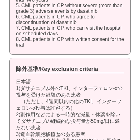
5. CML patients in CP without severe (more than
grade 3) adverse events by dasatinib
6. CML patients in CP, who agree to
discontinuation of dasatinib
7. CML patients in CP, who can visit the hospital
on scheduled days
8. CML patients in CP with written consent for the
trial
除外基準/Key exclusion criteria
日本語
1)ダサチニブ以外のTKI、インターフェロン-αの
投与を受けた経験のある患者
（ただし、4週間以内の他のTKI、インターフ
ェロン-α投与は許容する）
2)副作用などによる一時的な減量・休薬を除い
てダサチニブの継続的な投与量が50mg/日に満
たない患者
3)造血幹細胞移植歴のある患者