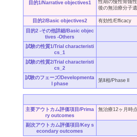
性期の慢性骨髄
目的1/Narrative objectives1
後の無治療分子
目的2/Basic objectives2
有効性/Efficacy
目的2 -その他詳細/Basic objec
tives -Others
試験の性質1/Trial characteristi
cs_1
試験の性質2/Trial characteristi
cs_2
試験のフェーズ/Developmenta
第Ⅱ相/Phase II
l phase
主要アウトカム評価項目/Prima
無治療12ヶ月時
ry outcomes
副次アウトカム評価項目/Key s
econdary outcomes