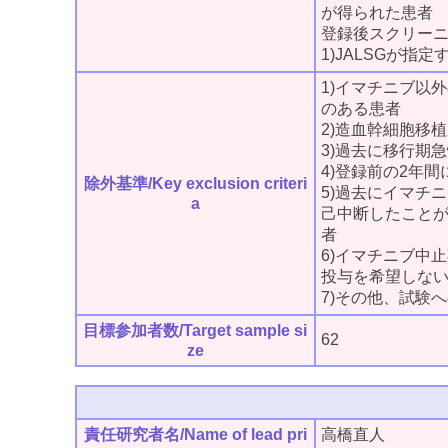
が得られた患者
登録後スクリー
1)JALSGが指定
1)イマチニブ以
のある患者
2)造血幹細胞移
3)過去に移行期
4)登録前の2年
除外基準/Key exclusion criteri
5)過去にイマチ
a
己中断したこと
者
6)イマチニブ中
投与を希望しな
7)その他、試験
目標参加者数/Target sample si
62
ze
責任研究者名/Name of lead pri
高橋直人