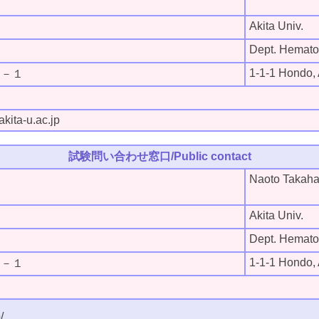
Akita Univ.
Dept. Hemato
1-1-1 Hondo, A
１－１
kita-u.ac.jp
試験問い合わせ窓口/Public contact
Naoto Takaha
Akita Univ.
Dept. Hemato
1-1-1 Hondo, A
１－１
/