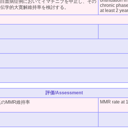
ontinuation i
性白血病症例においてイマチニブを中止し、その
chronic phase
遺伝学的大寛解維持率を検討する。
at least 2 yea
評価/Assessment
MMR rate at 1
点のMMR維持率