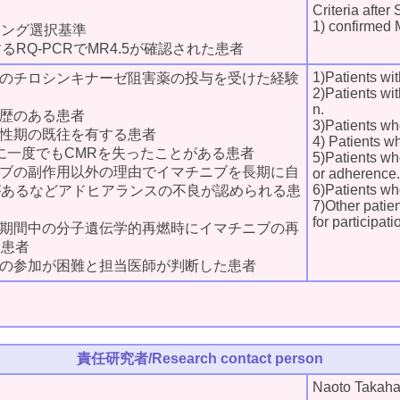
Criteria after
1) confirmed
ニング選択基準
するRQ-PCRでMR4.5が確認された患者
1)Patients wit
外のチロシンキナーゼ阻害薬の投与を受けた経験
2)Patients wit
n.
植歴のある患者
3)Patients wh
急性期の既往を有する患者
4) Patients w
間に一度でもCMRを失ったことがある患者
5)Patients wh
ニブの副作用以外の理由でイマチニブを長期に自
or adherence.
6)Patients who
があるなどアドヒアランスの不良が認められる患
7)Other patie
for participati
止期間中の分子遺伝学的再燃時にイマチニブの再
い患者
への参加が困難と担当医師が判断した患者
責任研究者/Research contact person
Naoto Takaha