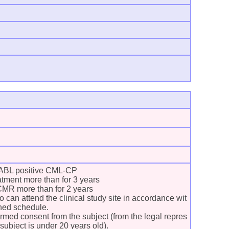
ABL positive CML-CP
atment more than for 3 years
MR more than for 2 years
 can attend the clinical study site in accordance wit
ined schedule.
ormed consent from the subject (from the legal repres
e subject is under 20 years old).