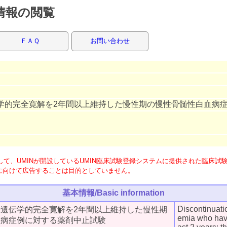
録情報の閲覧
ＦＡＱ
お問い合わせ
学的完全寛解を2年間以上維持した慢性期の慢性骨髄性白血病
て、UMINが開設しているUMIN臨床試験登録システムに提供された臨床試
に向けて広告することは目的としていません。
基本情報/Basic information
Discontinuatio
遺伝学的完全寛解を2年間以上維持した慢性期
emia who have
血病症例に対する薬剤中止試験