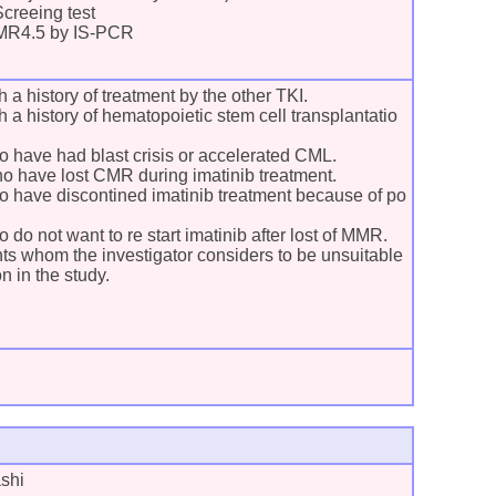
 Screeing test
 MR4.5 by IS-PCR
h a history of treatment by the other TKI.
h a history of hematopoietic stem cell transplantatio
o have had blast crisis or accelerated CML.
ho have lost CMR during imatinib treatment.
o have discontined imatinib treatment because of po
 do not want to re start imatinib after lost of MMR.
nts whom the investigator considers to be unsuitable
on in the study.
shi