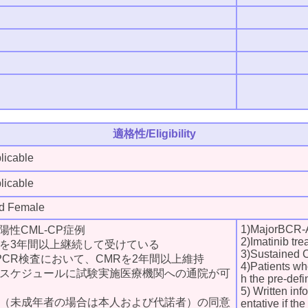
適格性/Eligibility
icable
icable
 Female
1)MajorBCR-
BL陽性CML-CP症例
2)Imatinib tre
法を3年間以上継続して受けている
3)Sustained C
PCR検査において、CMRを2年間以上維持
4)Patients who
院スケジュールに試験実施医療機関への通院が可
h the pre-def
5) Written inf
人（未成年者の場合は本人および代諾者）の同意
entative if th