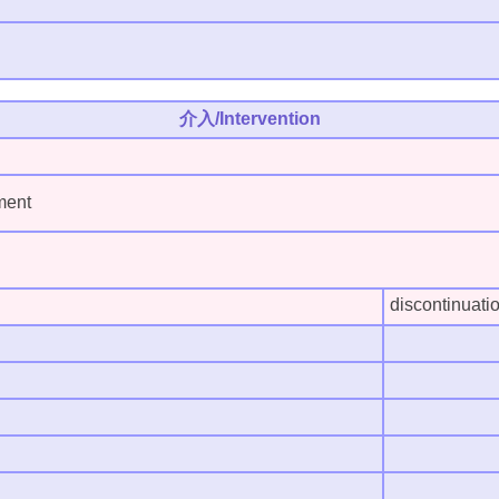
介入/Intervention
ent
discontinuatio