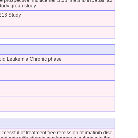
he prospective, multicenter Stop Imatinib in Japan ad
study group study
13 Study
oid Leukemia Chronic phase
ccessful of treatment free remission of imatinib disc