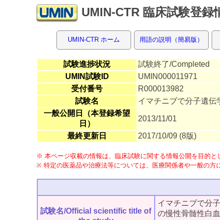
UMIN-CTR 臨床試験登
UMIN-CTR ホーム
用語の説明（簡易版）
試験進捗状況
試験終了/Completed
UMIN試験ID
UMIN000011971
受付番号
R000013982
試験名
イマチニブで分子遺伝
一般公開日（本登録希望
2013/11/01
日）
最終更新日
2017/10/09 (8版)
※ 本ページ収載の情報は、臨床試験に関する情報公開を目的とし
※ 特定の医薬品や治療法等については、医療関係者や一般の方
イマチニブで分子
試験名/Official scientific title of
の慢性骨髄性白