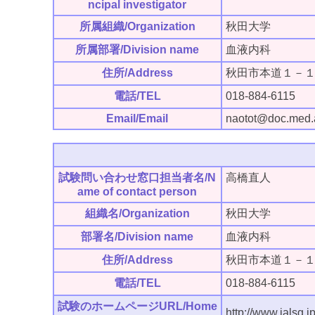
ncipal investigator
所属組織/Organization
秋田大学
所属部署/Division name
血液内科
住所/Address
秋田市本道１－
電話/TEL
018-884-6115
Email/Email
naotot@doc.med.a
試験問い合わせ窓口担当者名/N
高橋直人
ame of contact person
組織名/Organization
秋田大学
部署名/Division name
血液内科
住所/Address
秋田市本道１－
電話/TEL
018-884-6115
試験のホームページURL/Home
http://www.jalsg.jp