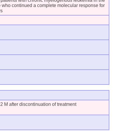
n patients with chronic myelogenous leukemia in the
 who continued a complete molecular response for
rs
2 M after discontinuation of treatment