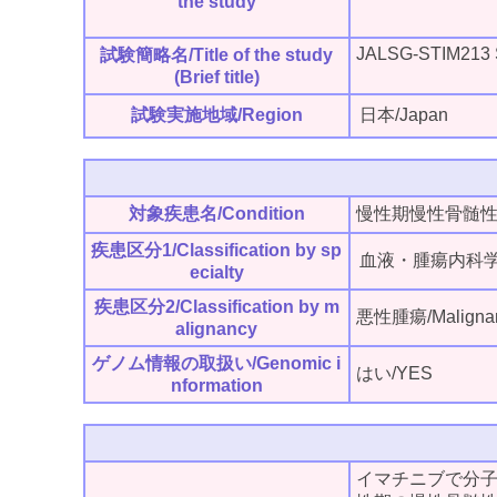
the study
JALSG-STIM213 
試験簡略名/Title of the study
(Brief title)
試験実施地域/Region
日本/Japan
対象疾患名/Condition
慢性期慢性骨髄
疾患区分1/Classification by sp
血液・腫瘍内科学/Hema
ecialty
疾患区分2/Classification by m
悪性腫瘍/Maligna
alignancy
ゲノム情報の取扱い/Genomic i
はい/YES
nformation
イマチニブで分子