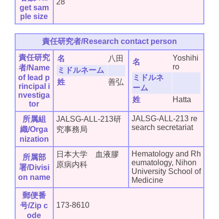
28
get sam
ple size
責任研究者/Research contact person
責任研究
Yoshihi
名
八田
名
ro
者/Name
ミドルネーム
of lead p
ミドルネ
姓
善弘
rincipal i
ーム
nvestiga
姓
Hatta
tor
JALSG-ALL-213 re
所属組
JALSG-ALL-213研
search secretariat
織/Orga
究事務局
nization
Hematology and Rh
日本大学 血液膠
所属部
eumatology, Nihon
原病内科
署/Divisi
University School of
on name
Medicine
郵便番
173-8610
号/Zip c
ode