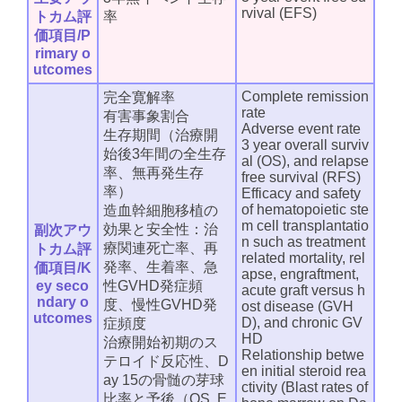
rvival (EFS)
トカム評
率
価項目/P
rimary o
utcomes
Complete remission
完全寛解率
rate
有害事象割合
Adverse event rate
生存期間（治療開
3 year overall surviv
始後3年間の全生存
al (OS), and relapse
率、無再発生存
free survival (RFS)
率）
Efficacy and safety
of hematopoietic ste
造血幹細胞移植の
m cell transplantatio
効果と安全性：治
副次アウ
n such as treatment
療関連死亡率、再
トカム評
related mortality, rel
発率、生着率、急
価項目/K
apse, engraftment,
ey seco
性GVHD発症頻
acute graft versus h
ndary o
度、慢性GVHD発
ost disease (GVH
utcomes
D), and chronic GV
症頻度
HD
治療開始初期のス
Relationship betwe
テロイド反応性、D
en initial steroid rea
ay 15の骨髄の芽球
ctivity (Blast rates of
比率と予後（OS, E