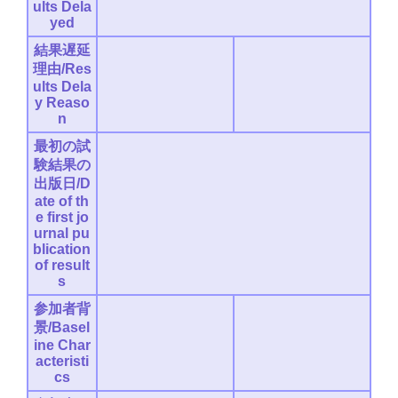
ults Dela
yed
結果遅延
理由/Res
ults Dela
y Reaso
n
最初の試
験結果の
出版日/D
ate of th
e first jo
urnal pu
blication
of result
s
参加者背
景/Basel
ine Char
acteristi
cs