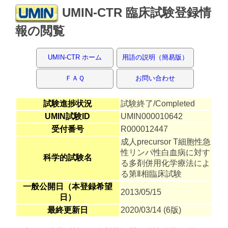
UMIN-CTR 臨床試験登録情
報の閲覧
UMIN-CTR ホーム
用語の説明（簡易版）
ＦＡＱ
お問い合わせ
試験進捗状況
試験終了/Completed
UMIN試験ID
UMIN000010642
受付番号
R000012447
成人precursor T細胞性急
性リンパ性白血病に対す
科学的試験名
る多剤併用化学療法によ
る第Ⅱ相臨床試験
一般公開日（本登録希望
2013/05/15
日）
最終更新日
2020/03/14 (6版)