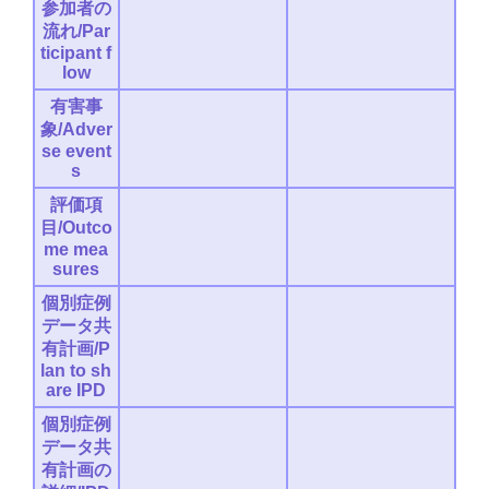
参加者の
流れ/Par
ticipant f
low
有害事
象/Adver
se event
s
評価項
目/Outco
me mea
sures
個別症例
データ共
有計画/P
lan to sh
are IPD
個別症例
データ共
有計画の