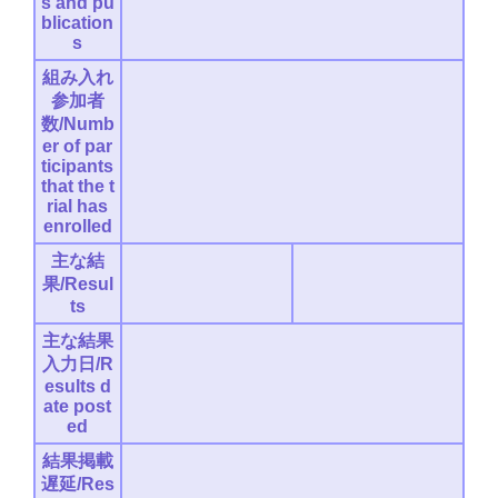
s and pu
blication
s
組み入れ
参加者
数/Numb
er of par
ticipants
that the t
rial has
enrolled
主な結
果/Resul
ts
主な結果
入力日/R
esults d
ate post
ed
結果掲載
遅延/Res