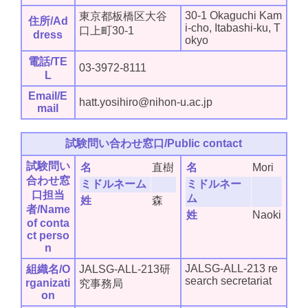
30-1 Okaguchi Kam
東京都板橋区大谷
住所/Ad
i-cho, Itabashi-ku, T
口上町30-1
dress
okyo
電話/TE
03-3972-8111
L
Email/E
hatt.yosihiro@nihon-u.ac.jp
mail
試験問い合わせ窓口/Public contact
試験問い
名
直樹
名
Mori
合わせ窓
ミドルネーム
ミドルネー
口担当
ム
姓
森
者/Name
姓
Naoki
of conta
ct perso
n
JALSG-ALL-213 re
組織名/O
JALSG-ALL-213研
search secretariat
rganizati
究事務局
on