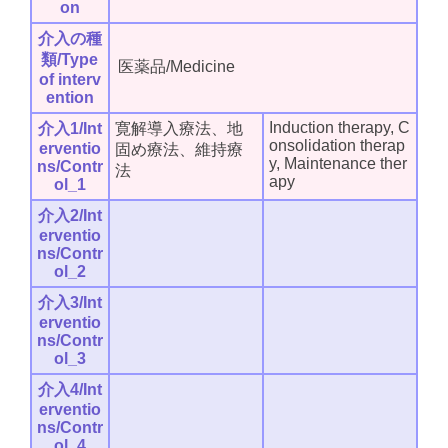
on
介入の種
類/Type
医薬品/Medicine
of interv
ention
Induction therapy, C
介入1/Int
寛解導入療法、地
onsolidation therap
erventio
固め療法、維持療
y, Maintenance ther
ns/Contr
法
apy
ol_1
介入2/Int
erventio
ns/Contr
ol_2
介入3/Int
erventio
ns/Contr
ol_3
介入4/Int
erventio
ns/Contr
ol_4