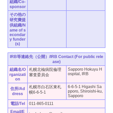
組織/Co-
sponsor
その他の
研究費提
供組織/N
ame of s
econdar
y funder
(s)
IRB等連絡先（公開）/IRB Contact (For public rele
ase)
Sapporo Hokuyu H
組織名/O
札幌北楡病院倫理
ospital, IRB
rganizati
審査委員会
on
6-6-5-1 Higashi Sa
札幌市白石区東札
住所/Ad
pporo, Shiroishi-ku,
幌6-6-5-1
dress
Sapporo
電話/Tel
011-865-0111
Email/E