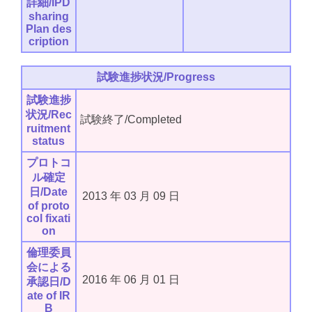
詳細/IPD
sharing
Plan des
cription
試験進捗状況/Progress
試験進捗
状況/Rec
試験終了/Completed
ruitment
status
プロトコ
ル確定
日/Date
2013
年
03
月
09
日
of proto
col fixati
on
倫理委員
会による
2016
年
06
月
01
日
承認日/D
ate of IR
B