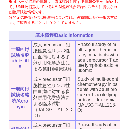
※ 本ページ収載の情報は、臨床試験に関する情報公開を目的とし
て、UMINが開設しているUMIN臨床試験登録システムに提供され
た臨床試験情報です。
※ 特定の医薬品や治療法等については、医療関係者や一般の方に
向けて広告することは目的としていません。
基本情報/Basic information
Phase II study of m
成人precursor T細
一般向け
ulti-agent chemothe
胞性急性リンパ性
rapy in patients with
試験名/P
白血病に対する多
adult precursor T ac
ublic titl
剤併用化学療法に
ute lymphoblastic le
e
よる第Ⅱ相臨床試験
ukemia.
Study of multi-agent
成人precursor T細
chemotherapy in pa
胞性急性リンパ性
一般向け
tients with adult pre
白血病に対する多
cursor T acute lymp
試験名略
剤併用化学療法に
hoblastic leukemia.
称/Acro
よる臨床試験
(JALSG T-ALL213-
nym
（JALSG T-ALL213
O)
-O）
Phase II study of m
成人precursor T細