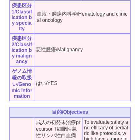
疾患区分
1/Classif
血液・腫瘍内科学/Hematology and clinic
ication b
al oncology
y specia
lty
疾患区分
2/Classif
悪性腫瘍/Malignancy
ication b
y malign
ancy
ゲノム情
報の取扱
はい/YES
い/Geno
mic infor
mation
目的/Objectives
To evaluate safety a
成人の初発未治療pr
nd efficacy of pediat
ecursor T細胞性急
ric like protocols, w
性リンパ性白血病
hich have a more in