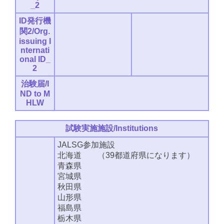
_2
ID発行機
関2/Org.
issuing I
nternati
onal ID_
2
治験届/I
ND to M
HLW
試験実施施設/Institutions
JALSG参加施設
北海道 （39都道府県になります）
青森県
宮城県
秋田県
山形県
福島県
栃木県