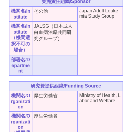
実施責任組織/Sponsor
Japan Adult Leuke
機関名/In
その他
mia Study Group
stitute
機関名/In
JALSG（日本成人
stitute
白血病治療共同研
（機関選
究グループ）
択不可の
場合）
部署名/D
epartme
nt
研究費提供組織/Funding Source
Ministry of Health, L
機関名/O
厚生労働省
abor and Welfare
rganizati
on
機関名/O
厚生労働省
rganizati
on