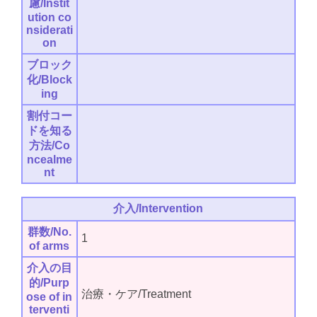
慮/Instit
ution co
nsiderati
on
ブロック
化/Block
ing
割付コー
ドを知る
方法/Co
ncealme
nt
介入/Intervention
群数/No.
1
of arms
介入の目
的/Purp
治療・ケア/Treatment
ose of in
terventi