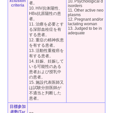
xclusion
10. Psychological d
者。
criteria
isorders
10. HIV抗体陽性、
11. Other active neo
HBs抗原陽性の患
plasms
者。
12. Pregnant and/or
lactating woman
11. 治療を必要とす
13. Judged to be in
る深部血栓症を有
adequate
する患者。
12. 重症の精神疾患
を有する患者。
13. 活動性重複癌を
有する患者。
14. 妊娠、妊娠して
いる可能性のある
患者および授乳中
の患者。
15. 施設代表医師又
は試験分担医師が
不適当と判断した
患者。
目標参加
者数/Tar