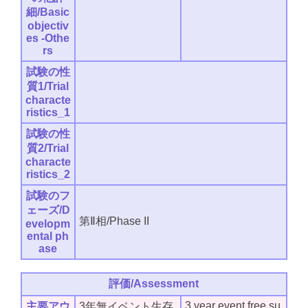
細/Basic
objectiv
es -Othe
rs
試験の性
質1/Trial
characte
ristics_1
試験の性
質2/Trial
characte
ristics_2
試験のフ
ェーズ/D
第Ⅱ相/Phase II
evelopm
ental ph
ase
評価/Assessment
3 year event free su
主要アウ
3年無イベント生存