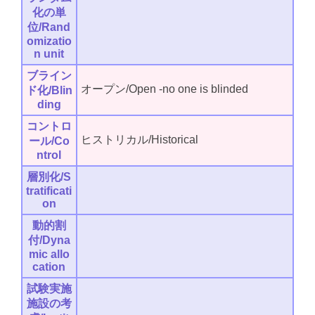
化の単
位/Rand
omizatio
n unit
ブライン
オープン/Open -no one is blinded
ド化/Blin
ding
コントロ
ヒストリカル/Historical
ール/Co
ntrol
層別化/S
tratificati
on
動的割
付/Dyna
mic allo
cation
試験実施
施設の考