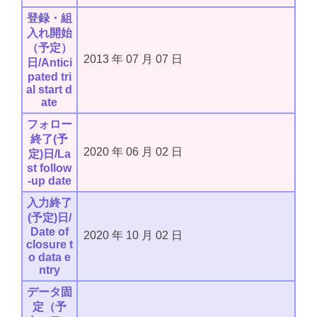
登録・組
入れ開始
（予定）
2013
年
07
月
07
日
日/Antici
pated tri
al start d
ate
フォロー
終了(予
2020
年
06
月
02
日
定)日/La
st follow
-up date
入力終了
(予定)日/
Date of
2020
年
10
月
02
日
closure t
o data e
ntry
データ固
定（予