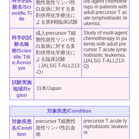
科学的試
ulti-agent chemothe
胞性急性リンパ性
rapy in patients with
験名/Sci
白血病に対する多
adult precursor T ac
entific Ti
剤併用化学療法に
ute lymphoblastic le
tle
よる第Ⅱ相臨床試験
ukemia.
Study of multi-agent
成人precursor T細
科学的試
chemotherapy in pa
胞性急性リンパ性
tients with adult pre
験名略
白血病に対する多
cursor T acute lymp
称/Scien
剤併用化学療法に
hoblastic leukemia.
tific Titl
よる臨床試験
(JALSG T-ALL213-
e:Acron
（JALSG T-ALL213
O)
ym
-O）
試験実施
日本/Japan
地域/Re
gion
対象疾患/Condition
precursor T acute ly
precursor T細胞性
対象疾患
mphoblastic leukem
急性リンパ性白血
名/Condi
ia
tion
病