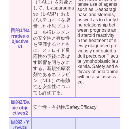
（T-ALL）を対象と
tense use of agents
して、L-asparagina
such as L-asparagi
se（L-ASP）およ
nase and steroids,
as well as to clarify t
びステロイドを増
he relationship bet
量した小児プロト
ween prognosis an
目的1/Na
コール様レジメン
d steroid reactivity i
rrative o
の安全性と有効性
n the treatment of n
bjective
を評価するととも
ewly diagnosed pre
s1
に、ステロイド反
viously untreated a
dult precursor T acu
応性の予後に及ぼ
te lymphoblastic leu
す影響を明らかに
kemia. Safety and e
する。新規治療薬
fficacy of nelarabine
剤であるネララビ
will be also assess
ン（NEL）の有効
ed.
性と安全性につい
ても評価する。
目的2/Ba
安全性・有効性/Safety,Efficacy
sic obje
ctives2
目的2 -そ
の他詳