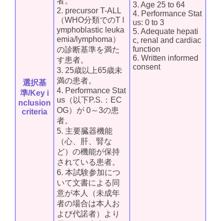
者。
3. Age 25 to 64
2. precursor T-ALL
4. Performance Stat
（WHO分類でのT l
us: 0 to 3
ymphoblastic leuka
5. Adequate hepati
emia/lymphoma）
c, renal and cardiac
function
の診断基準を満た
6. Written informed
す患者。
consent
3. 25歳以上65歳未
満の患者。
選択基
4. Performance Stat
準/Key i
us（以下P.S.：EC
nclusion
OG）が 0～3の患
criteria
者。
5. 主要臓器機能
（心、肝、腎な
ど）の機能が保持
されている患者。
6. 本試験参加につ
いて文書による同
意が本人（未成年
者の場合は本人お
よび代諾者）より