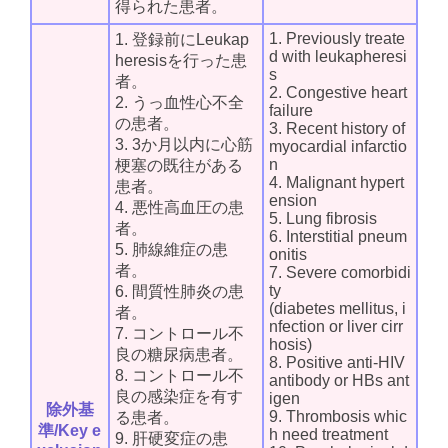
得られた患者。
1. Previously treate
1. 登録前にLeukap
d with leukapheresi
heresisを行った患
s
者。
2. Congestive heart
2. うっ血性心不全
failure
の患者。
3. Recent history of
3. 3か月以内に心筋
myocardial infarctio
n
梗塞の既往がある
4. Malignant hypert
患者。
ension
4. 悪性高血圧の患
5. Lung fibrosis
者。
6. Interstitial pneum
5. 肺線維症の患
onitis
者。
7. Severe comorbidi
ty
6. 間質性肺炎の患
(diabetes mellitus, i
者。
nfection or liver cirr
7. コントロール不
hosis)
良の糖尿病患者。
8. Positive anti-HIV
8. コントロール不
antibody or HBs ant
良の感染症を有す
igen
除外基
9. Thrombosis whic
る患者。
準/Key e
h need treatment
9. 肝硬変症の患