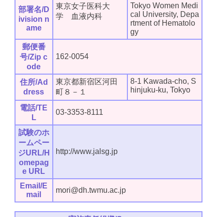
Tokyo Women Medi
東京女子医科大
部署名/D
cal University, Depa
学 血液内科
ivision n
rtment of Hematolo
ame
gy
郵便番
162-0054
号/Zip c
ode
8-1 Kawada-cho, S
東京都新宿区河田
住所/Ad
hinjuku-ku, Tokyo
dress
町８－１
電話/TE
03-3353-8111
L
試験のホ
ームペー
http://www.jalsg.jp
ジURL/H
omepag
e URL
Email/E
mori@dh.twmu.ac.jp
mail