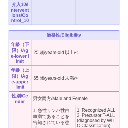
介入10/I
ntervent
ions/Co
ntrol_10
適格性/Eligibility
年齢（下
限）/Ag
25
歳/years-old
以上/<=
e-lower l
imit
年齢（上
限）/Ag
65
歳/years-old
未満/>
e-upper
limit
性別/Ge
男女両方/Male and Female
nder
1. Recognized ALL
1. 急性リンパ性白
2. Precursor T-ALL
血病であることを
(diagnosed by WH
告知されている患
O Classification)