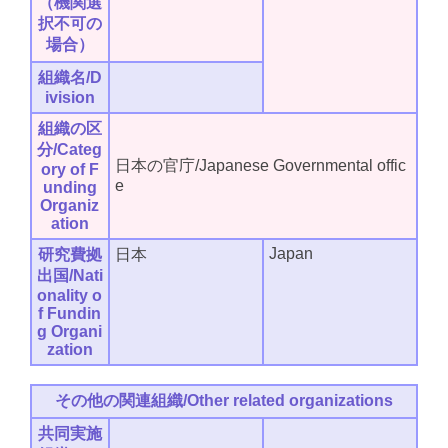
（機関選
択不可の
場合）
組織名/D
ivision
組織の区
分/Categ
日本の官庁/Japanese Governmental offic
ory of F
e
unding
Organiz
ation
Japan
研究費拠
日本
出国/Nati
onality o
f Fundin
g Organi
zation
その他の関連組織/Other related organizations
共同実施