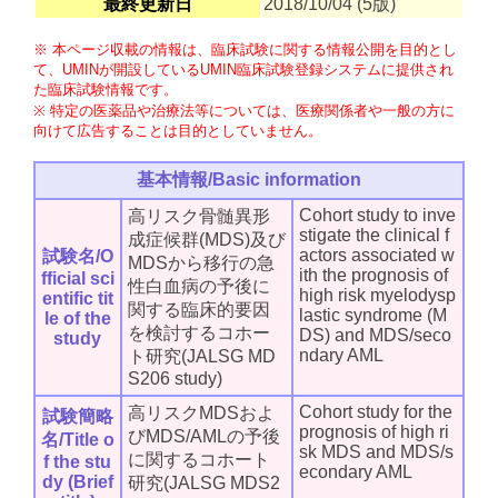
最終更新日
2018/10/04 (5版)
※ 本ページ収載の情報は、臨床試験に関する情報公開を目的とし
て、UMINが開設しているUMIN臨床試験登録システムに提供され
た臨床試験情報です。
※ 特定の医薬品や治療法等については、医療関係者や一般の方に
向けて広告することは目的としていません。
基本情報/Basic information
Cohort study to inve
高リスク骨髄異形
stigate the clinical f
成症候群(MDS)及び
actors associated w
試験名/O
MDSから移行の急
ith the prognosis of
fficial sci
性白血病の予後に
high risk myelodysp
entific tit
関する臨床的要因
lastic syndrome (M
le of the
を検討するコホー
DS) and MDS/seco
study
ndary AML
ト研究(JALSG MD
S206 study)
Cohort study for the
高リスクMDSおよ
試験簡略
prognosis of high ri
びMDS/AMLの予後
名/Title o
sk MDS and MDS/s
に関するコホート
f the stu
econdary AML
dy (Brief
研究(JALSG MDS2