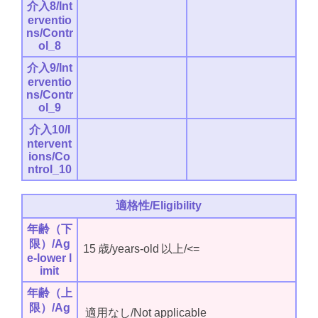
介入8/Int
erventio
ns/Contr
ol_8
介入9/Int
erventio
ns/Contr
ol_9
介入10/I
ntervent
ions/Co
ntrol_10
適格性/Eligibility
年齢（下
限）/Ag
15
歳/years-old
以上/<=
e-lower l
imit
年齢（上
限）/Ag
適用なし/Not applicable