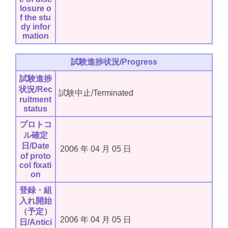
losure o
f the stu
dy infor
mation
試験進捗状況/Progress
試験進捗
状況/Rec
試験中止/Terminated
ruitment
status
プロトコ
ル確定
日/Date
2006
年
04
月
05
日
of proto
col fixati
on
登録・組
入れ開始
（予定）
2006
年
04
月
05
日
日/Antici