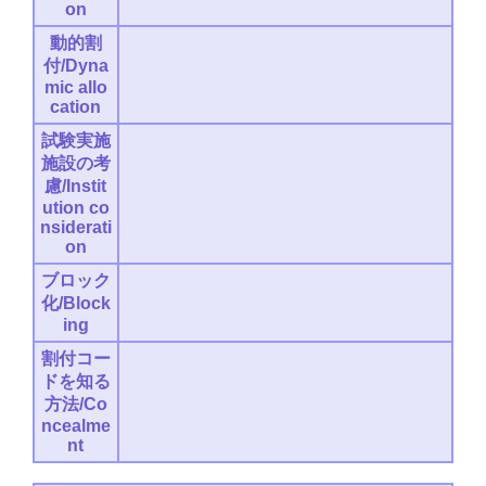
on
動的割
付/Dyna
mic allo
cation
試験実施
施設の考
慮/Instit
ution co
nsiderati
on
ブロック
化/Block
ing
割付コー
ドを知る
方法/Co
ncealme
nt