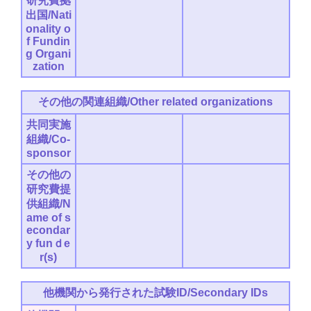
研究費拠
出国/Nati
onality o
f Fundin
g Organi
zation
その他の関連組織/Other related organizations
共同実施
組織/Co-
sponsor
その他の
研究費提
供組織/N
ame of s
econdar
y funｄe
r(s)
他機関から発行された試験ID/Secondary IDs