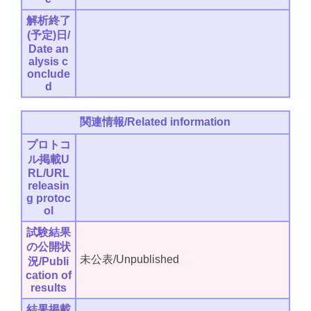
解析終了
(予定)日/
Date an
alysis c
onclude
d
関連情報/Related information
プロトコ
ル掲載U
RL/URL
releasin
g protoc
ol
試験結果
の公開状
未公表/Unpublished
況/Publi
cation of
results
結果掲載