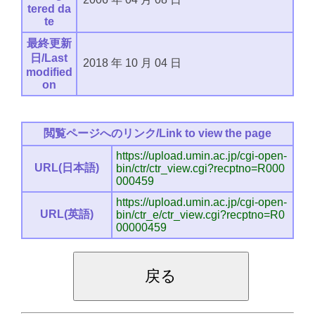
tered da
te
最終更新
日/Last
2018
年
10
月
04
日
modified
on
閲覧ページへのリンク/Link to view the page
https://upload.umin.ac.jp/cgi-open-
URL(日本語)
bin/ctr/ctr_view.cgi?recptno=R000
000459
https://upload.umin.ac.jp/cgi-open-
URL(英語)
bin/ctr_e/ctr_view.cgi?recptno=R0
00000459