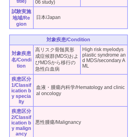
title)
06 study)
試験実施
日本/Japan
地域/Re
gion
対象疾患/Condition
High risk myelodys
高リスク骨髄異形
対象疾患
plastic syndrome an
成症候群(MDS)およ
名/Condi
d MDS/secondary A
びMDSから移行の
tion
ML
急性白血病
疾患区分
1/Classif
血液・腫瘍内科学/Hematology and clinic
ication b
al oncology
y specia
lty
疾患区分
2/Classif
悪性腫瘍/Malignancy
ication b
y malign
ancy