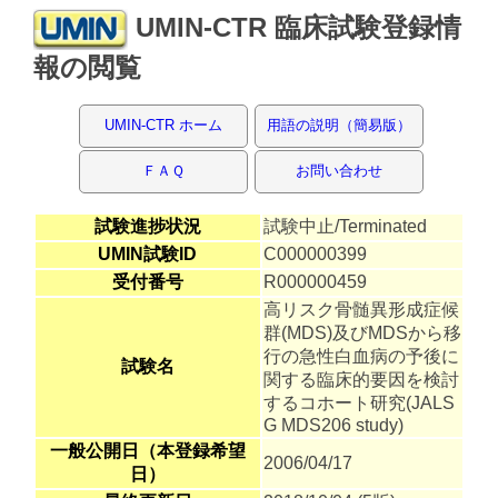
UMIN-CTR 臨床試験登録情
報の閲覧
UMIN-CTR ホーム
用語の説明（簡易版）
ＦＡＱ
お問い合わせ
試験進捗状況
試験中止/Terminated
UMIN試験ID
C000000399
受付番号
R000000459
高リスク骨髄異形成症候
群(MDS)及びMDSから移
行の急性白血病の予後に
試験名
関する臨床的要因を検討
するコホート研究(JALS
G MDS206 study)
一般公開日（本登録希望
2006/04/17
日）