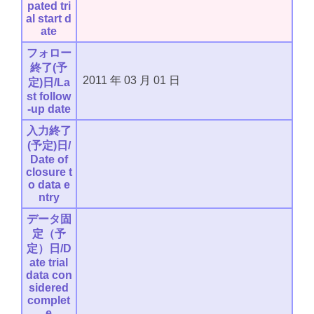
pated tri
al start d
ate
フォロー
終了(予
2011
年
03
月
01
日
定)日/La
st follow
-up date
入力終了
(予定)日/
Date of
closure t
o data e
ntry
データ固
定（予
定）日/D
ate trial
data con
sidered
complet
e