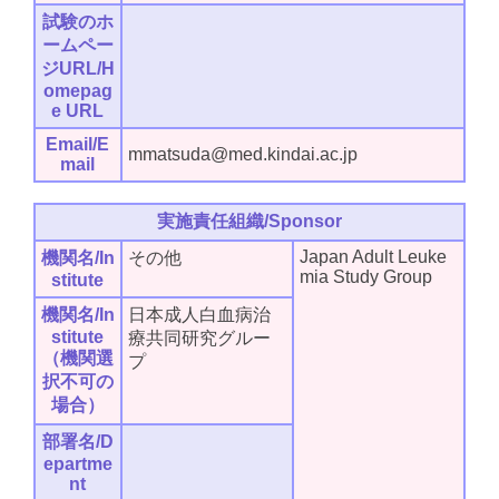
試験のホ
ームペー
ジURL/H
omepag
e URL
Email/E
mmatsuda@med.kindai.ac.jp
mail
実施責任組織/Sponsor
Japan Adult Leuke
機関名/In
その他
mia Study Group
stitute
機関名/In
日本成人白血病治
stitute
療共同研究グルー
（機関選
プ
択不可の
場合）
部署名/D
epartme
nt