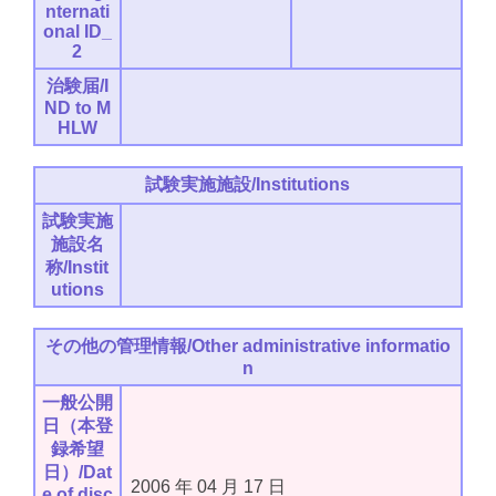
nternati
onal ID_
2
治験届/I
ND to M
HLW
試験実施施設/Institutions
試験実施
施設名
称/Instit
utions
その他の管理情報/Other administrative informatio
n
一般公開
日（本登
録希望
日）/Dat
2006
年
04
月
17
日
e of disc