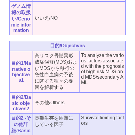
ゲノム情
報の取扱
いいえ/NO
い/Geno
mic infor
mation
目的/Objectives
To analyze the vario
高リスク骨髄異形
us factors associate
成症候群(MDS)およ
目的1/Na
d with the prognosis
びMDSから移行の
rrative o
of high risk MDS an
bjective
急性白血病の予後
d MDS/secondary A
s1
に関する種々の要
ML
因を解析する
目的2/Ba
その他/Others
sic obje
ctives2
Survival limiting fact
目的2 -そ
長期生存を困難に
ors
の他詳
している因子
細/Basic