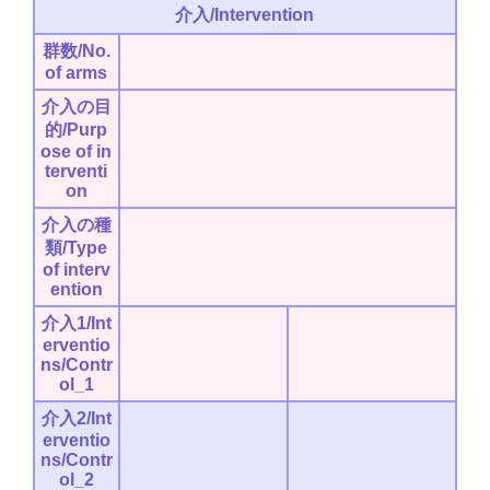
介入/Intervention
群数/No.
of arms
介入の目
的/Purp
ose of in
terventi
on
介入の種
類/Type
of interv
ention
介入1/Int
erventio
ns/Contr
ol_1
介入2/Int
erventio
ns/Contr
ol_2