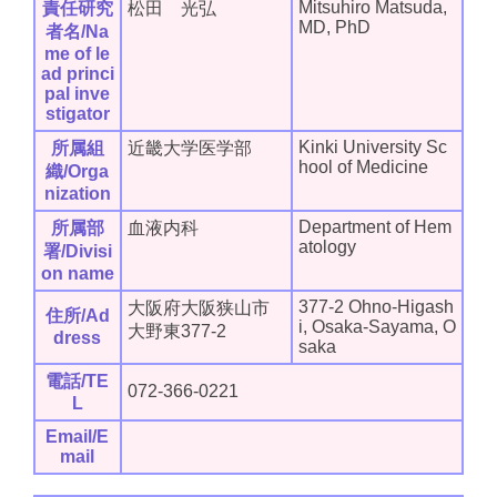
Mitsuhiro Matsuda,
責任研究
松田 光弘
MD, PhD
者名/Na
me of le
ad princi
pal inve
stigator
Kinki University Sc
所属組
近畿大学医学部
hool of Medicine
織/Orga
nization
Department of Hem
所属部
血液内科
atology
署/Divisi
on name
377-2 Ohno-Higash
大阪府大阪狭山市
住所/Ad
i, Osaka-Sayama, O
大野東377-2
dress
saka
電話/TE
072-366-0221
L
Email/E
mail