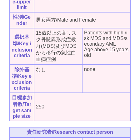
e-upper
limit
性別/Ge
男女両方/Male and Female
nder
Patients with high ri
15歳以上の高リス
選択基
sk MDS and MDS/s
ク骨髄異形成症候
準/Key i
econdary AML
群(MDS)及びMDS
Age above 15 years
nclusion
から移行の急性白
old
criteria
血病症例
none
除外基
なし
準/Key e
xclusion
criteria
目標参加
者数/Tar
250
get sam
ple size
責任研究者/Research contact person