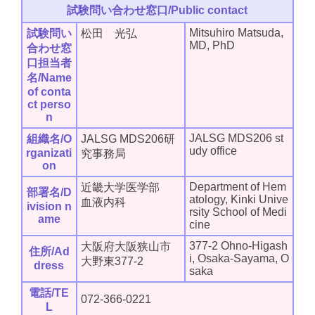
試験問い合わせ窓口/Public contact
Mitsuhiro Matsuda,
試験問い
松田 光弘
MD, PhD
合わせ窓
口担当者
名/Name
of conta
ct perso
n
JALSG MDS206 st
組織名/O
JALSG MDS206研
udy office
rganizati
究事務局
on
Department of Hem
近畿大学医学部
部署名/D
atology, Kinki Unive
血液内科
ivision n
rsity School of Medi
ame
cine
377-2 Ohno-Higash
大阪府大阪狭山市
住所/Ad
i, Osaka-Sayama, O
大野東377-2
dress
saka
電話/TE
072-366-0221
L