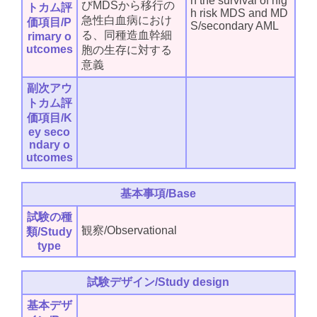
n the survival of hig
びMDSから移行の
トカム評
h risk MDS and MD
急性白血病におけ
価項目/P
S/secondary AML
る、同種造血幹細
rimary o
utcomes
胞の生存に対する
意義
副次アウ
トカム評
価項目/K
ey seco
ndary o
utcomes
基本事項/Base
試験の種
観察/Observational
類/Study
type
試験デザイン/Study design
基本デザ