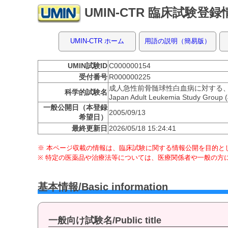
UMIN-CTR 臨床試験登
UMIN-CTR ホーム
用語の説明（簡易版）
UMIN試験ID
C000000154
受付番号
R000000225
成人急性前骨髄球性白血病に対する、維
科学的試験名
Japan Adult Leukemia Study Group 
一般公開日（本登録
2005/09/13
希望日）
最終更新日
2026/05/18 15:24:41
※ 本ページ収載の情報は、臨床試験に関する情報公開を目的とし
※ 特定の医薬品や治療法等については、医療関係者や一般の方
基本情報/Basic information
一般向け試験名/Public title