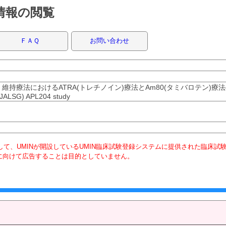
録情報の閲覧
ＦＡＱ
お問い合わせ
持療法におけるATRA(トレチノイン)療法とAm80(タミバロテン)療
(JALSG) APL204 study
て、UMINが開設しているUMIN臨床試験登録システムに提供された臨床試
に向けて広告することは目的としていません。