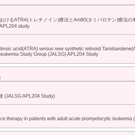
るATRA(トレチノイン)療法とAm80(タミバロテン)療法の
 APL204 study
retinoic acid(ATRA) versus new synthetic retinoid Tamibarotene(
t Leukemia Study Group (JALSG) APL204 Study
m
SG APL204 Study)
ce therapy in patients with adult acute promyelocytic leukemi