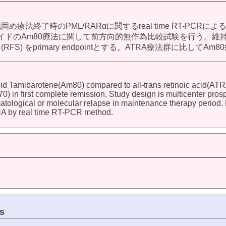
療法終了時のPML/RARαに関するreal time RT-PCRに
ノイドのAm80療法に関して前方向的無作為比較試験を行う。
al (RFS) をprimary endpointとする。ATRA療法群に比
inoid Tamibarotene(Am80) compared to all-trans retinoic acid(ATR
0) in first complete remission. Study design is multicenter pro
ematological or molecular relapse in maintenance therapy period.
A by real time RT-PCR method.
s