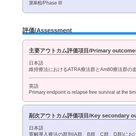
第Ⅲ相/Phase III
評価/Assessment
主要アウトカム評価項目/Primary outcome
日本語
維持療法におけるATRA療法群とAm80療法群
英語
Primary endpoint is relapse free survival at the t
副次アウトカム評価項目/Key secondary ou
日本語
寛解導入療法の群別(A群、B群、C群、D群)における完全寛解率：co