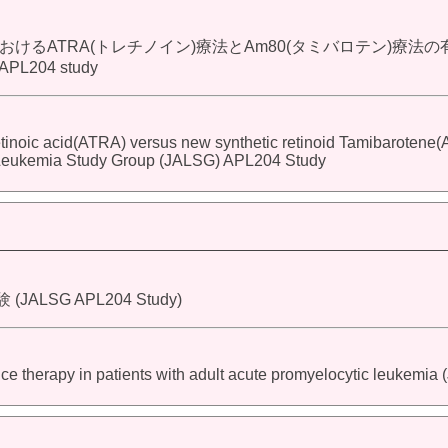
るATRA(トレチノイン)療法とAm80(タミバロテン)療法の
 APL204 study
retinoic acid(ATRA) versus new synthetic retinoid Tamibarotene(
t Leukemia Study Group (JALSG) APL204 Study
SG APL204 Study)
ce therapy in patients with adult acute promyelocytic leukemi