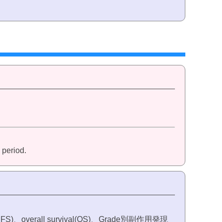
。
 period.
)、overall survival(OS)、Grade別副作用発現