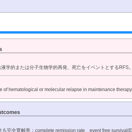
s
の血液学的または分子生物学的再発、死亡をイベントとするRFS
ime of hematological or molecular relapse in maintenance therapy
tcomes
mplete remission rate、event free survival(EFS